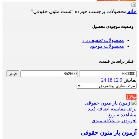
خانه
محصولات برچسب خورده “تست متون حقوقی”
وضعیت موجودی محصول
محصولات تخفیف دار
محصولات موجود
فیلتر براساس قیمت:
حداقل
حداکثر
فیلتر
قیمت
قیمت
نمایش
9
12
18
24
-13%
برای مقایسه اضافه کنید
مشاهده سریع
افزودن به علاقه مندی
آزمون یار متون حقوقی