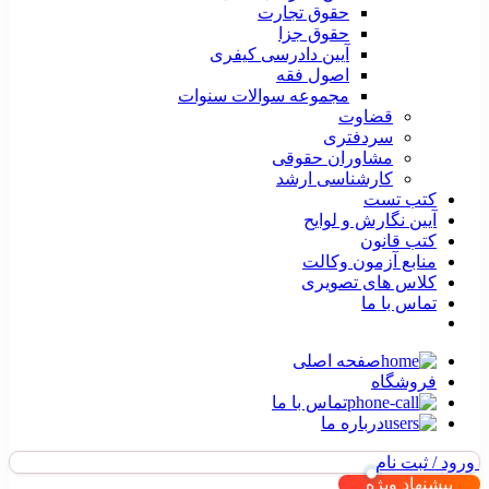
حقوق تجارت
حقوق جزا
آیین دادرسی کیفری
اصول فقه
مجموعه سوالات سنوات
قضاوت
سردفتری
مشاوران حقوقی
کارشناسی ارشد
کتب تست
آیین نگارش و لوایح
کتب قانون
منابع آزمون وکالت
کلاس های تصویری
تماس با ما
صفحه اصلی
فروشگاه
تماس با ما
درباره ما
ورود / ثبت نام
پیشنهاد ویژه