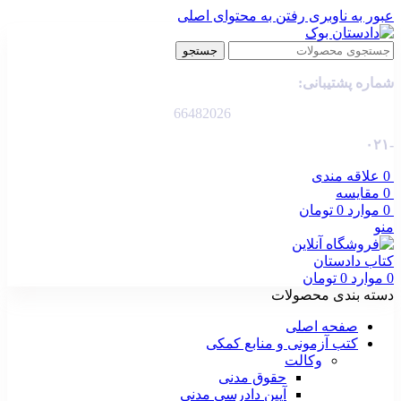
عبور به ناوبری
رفتن به محتوای اصلی
جستجو
شماره پشتیبانی:
66482026
-۰۲۱
0
علاقه مندی
0
مقایسه
0
موارد
0
تومان
منو
0
موارد
0
تومان
دسته بندی محصولات
صفحه اصلی
کتب آزمونی و منابع کمکی
وکالت
حقوق مدنی
آیین دادرسی مدنی