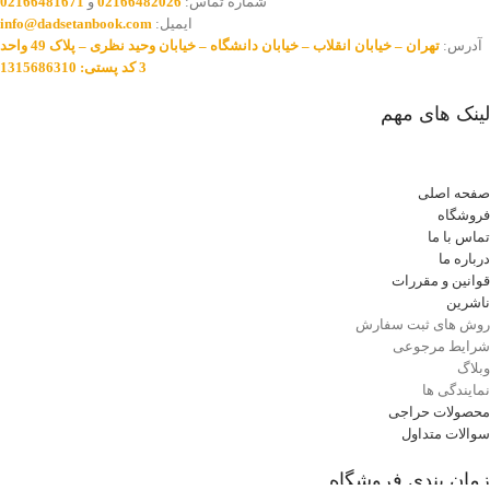
شماره تماس:
02166482026
و
02166481671
ایمیل:
info@dadsetanbook.com
آدرس:
تهران – خیابان انقلاب – خیابان دانشگاه – خیابان وحید نظری – پلاک 49 واحد
3 کد پستی: 1315686310
لینک های مهم
صفحه اصلی
فروشگاه
تماس با ما
درباره ما
قوانین و مقررات
ناشرین
روش های ثبت سفارش
شرایط مرجوعی
وبلاگ
نمایندگی ها
محصولات حراجی
سوالات متداول
زمان بندی فروشگاه