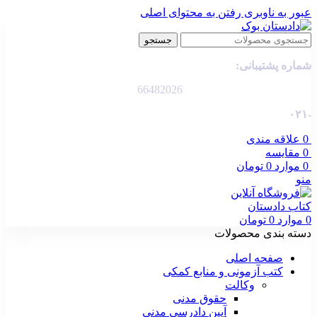
عبور به ناوبری
رفتن به محتوای اصلی
جستجو
شماره پشتیبانی:
66482026
-۰۲۱
0
علاقه مندی
0
مقایسه
0
موارد
0
تومان
منو
0
موارد
0
تومان
دسته بندی محصولات
صفحه اصلی
کتب آزمونی و منابع کمکی
وکالت
حقوق مدنی
آیین دادرسی مدنی