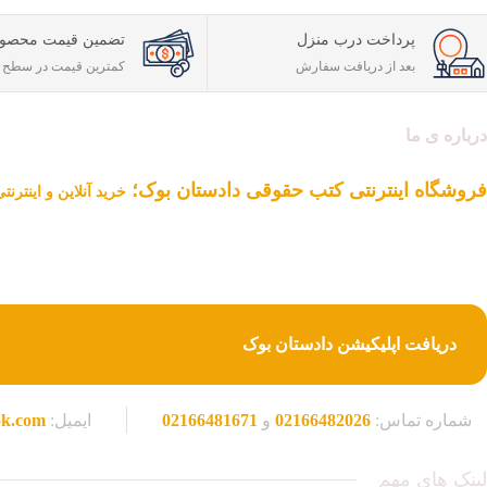
پرداخت درب منزل
تضمین قیمت محصول
بعد از دریافت سفارش
کمترین قیمت در سطح ا
درباره ی ما
فروشگاه اینترنتی کتب حقوقی دادستان بوک؛
خرید آنلاین و اینترن
دادستان بوک به عنوان یکی از بزرگ ترین فروشگاه های اینترنتی کتاب های ح
از یک دهه تجربه، با پایبندی به سه اصل کلیدی، پرداخت در محل ویژه شهر ت
کتاب های حقوقی تبدیل شود.
دریافت اپلیکیشن دادستان بوک
شماره تماس:
02166482026
و
02166481671
ایمیل:
ok.com
لینک های مهم