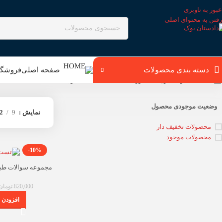
عبور به ناوبری
رفتن به محتوای اصلی
دسته بندی محصولات
صفحه اصلی
فروشگا
خانه
محصولات برچسب خورده “تست طبقه بندی متون فقه”
وضعیت موجودی محصول
نمایش
9
2
محصولات تخفیف دار
محصولات موجود
-10%
مجموعه سوالات طبق
لطفی
820,000
تومان
افزودن ب