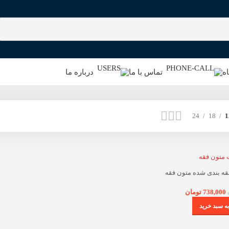
ه
تماس با ما
درباره ما
24
18
1
ه بندی شده متون فقه
 – مجد
738,000
تومان
ه سبد خرید