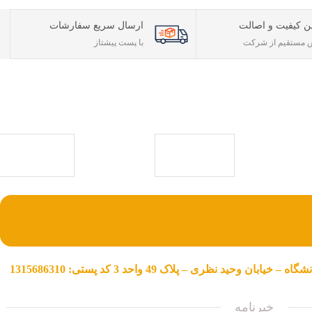
ن کیفیت و اصالت
ارسال سریع سفارشات
مستقیم از شرکت
با پست پیشتاز
ی حقوقی) با بیش
ی جامع جهت خرید
با ما همراه باشید
ن وحید نظری – پلاک 49 واحد 3 کد پستی: 1315686310
خبرنامه