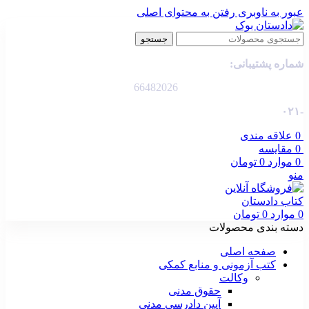
عبور به ناوبری
رفتن به محتوای اصلی
جستجو
شماره پشتیبانی:
66482026
-۰۲۱
0
علاقه مندی
0
مقایسه
0
موارد
0
تومان
منو
0
موارد
0
تومان
دسته بندی محصولات
صفحه اصلی
کتب آزمونی و منابع کمکی
وکالت
حقوق مدنی
آیین دادرسی مدنی