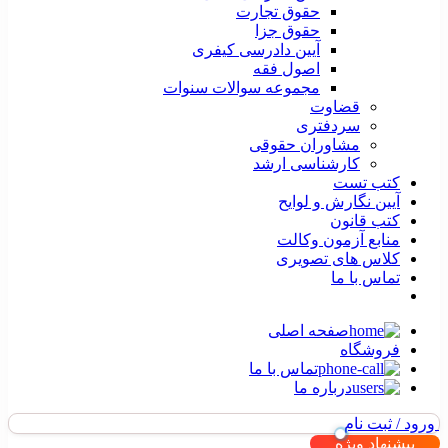
حقوق تجارت
حقوق جزا
آیین دادرسی کیفری
اصول فقه
مجموعه سوالات سنوات
قضاوت
سردفتری
مشاوران حقوقی
کارشناسی ارشد
کتب تست
آیین نگارش و لوایح
کتب قانون
منابع آزمون وکالت
کلاس های تصویری
تماس با ما
صفحه اصلی
فروشگاه
تماس با ما
درباره ما
ورود / ثبت نام
پیشنهاد ویژه