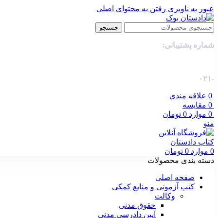
عبور به ناوبری
رفتن به محتوای اصلی
جستجو
شماره پشتیبانی:
-۰۲۱
0
علاقه مندی
0
مقایسه
0
موارد
0
تومان
منو
0
موارد
0
تومان
دسته بندی محصولات
صفحه اصلی
کتب آزمونی و منابع کمکی
وکالت
حقوق مدنی
آیین دادرسی مدنی