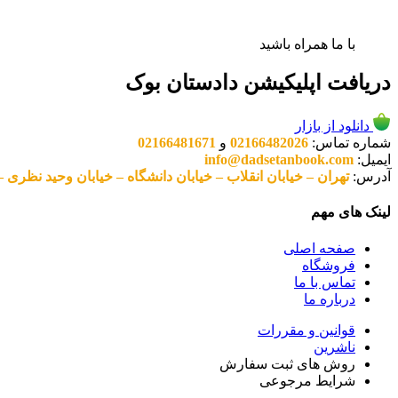
با ما همراه باشید
دریافت اپلیکیشن دادستان بوک
دانلود از بازار
شماره تماس:
02166482026
و
02166481671
ایمیل:
info@dadsetanbook.com
آدرس:
تهران – خیابان انقلاب – خیابان دانشگاه – خیابان وحید نظری – پلاک 49 واحد 3 کد پستی: 10
لینک های مهم
صفحه اصلی
فروشگاه
تماس با ما
درباره ما
قوانین و مقررات
ناشرین
روش های ثبت سفارش
شرایط مرجوعی