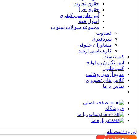
حقوق تجارت
حقوق جزا
آیین دادرسی کیفری
اصول فقه
مجموعه سوالات سنوات
قضاوت
سردفتری
مشاوران حقوقی
کارشناسی ارشد
کتب تست
آیین نگارش و لوایح
کتب قانون
منابع آزمون وکالت
کلاس های تصویری
تماس با ما
صفحه اصلی
فروشگاه
تماس با ما
درباره ما
ورود / ثبت نام
پیشنهاد ویژه