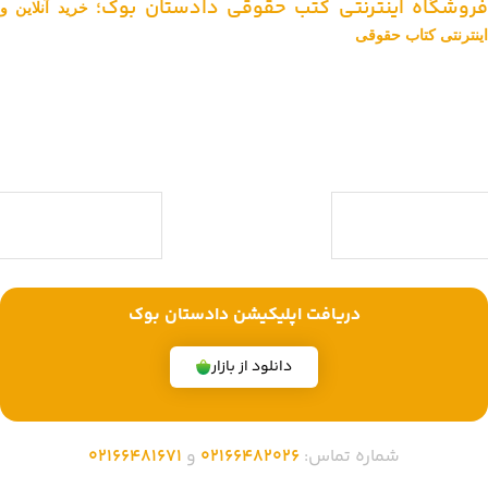
فروشگاه اینترنتی کتب حقوقی دادستان بوک؛
خرید آنلاین و
اینترنتی کتاب حقوقی
دادستان بوک به عنوان یکی از بزرگ ترین فروشگاه های اینترنتی کتاب های
حقوقی ویژه آزمون وکالت ، قضاوت ، کارشناسی ارشد و دکتری (منابع آزمون
های حقوقی) با بیش از یک دهه تجربه، با پایبندی به سه اصل کلیدی، پرداخت
در محل ویژه شهر تهران، تخفیف های ویژه و تضمین اصل‌بودن کتاب ها،
موفق شده تا به فروشگاهی جامع جهت خرید کتاب های حقوقی تبدیل شود.
با ما همراه باشید
دریافت اپلیکیشن دادستان بوک
دانلود از بازار
شماره تماس:
02166482026
و
02166481671