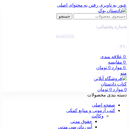
عبور به ناوبری
رفتن به محتوای اصلی
جستجو
شماره پشتیبانی:
66482026
-۰۲۱
0
علاقه مندی
0
مقایسه
0
موارد
0
تومان
منو
0
موارد
0
تومان
دسته بندی محصولات
صفحه اصلی
کتب آزمونی و منابع کمکی
وکالت
حقوق مدنی
آیین دادرسی مدنی