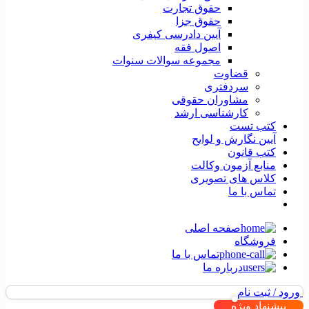
حقوق تجارت
حقوق جزا
آیین دادرسی کیفری
اصول فقه
مجموعه سوالات سنوات
قضاوت
سردفتری
مشاوران حقوقی
کارشناسی ارشد
کتب تست
آیین نگارش و لوایح
کتب قانون
منابع آزمون وکالت
کلاس های تصویری
تماس با ما
صفحه اصلی
فروشگاه
تماس با ما
درباره ما
ورود / ثبت نام
پیشنهاد ویژه