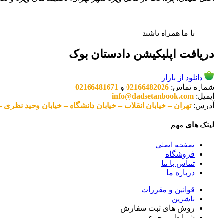
با ما همراه باشید
دریافت اپلیکیشن دادستان بوک
دانلود از بازار
شماره تماس:
02166482026
و
02166481671
ایمیل:
info@dadsetanbook.com
آدرس:
تهران – خیابان انقلاب – خیابان دانشگاه – خیابان وحید نظری – پلاک 49 واحد 3 کد پستی: 10
لینک های مهم
صفحه اصلی
فروشگاه
تماس با ما
درباره ما
قوانین و مقررات
ناشرین
روش های ثبت سفارش
شرایط مرجوعی