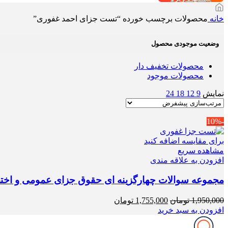
خانه
محصولات برچسب خورده “تست جزای احمد غفوری”
وضعیت موجودی محصول
محصولات تخفیف دار
محصولات موجود
نمایش
9
12
18
24
-10%
برای مقایسه اضافه کنید
مشاهده سریع
افزودن به علاقه مندی
مجموعه سوالات چهارگزینه ای حقوق جزای عمومی و اختص
قیمت
قیمت
1,950,000
تومان
1,755,000
تومان
اصلی
فعلی
افزودن به سبد خرید
1,950,000 تومان
1,755,000 تومان