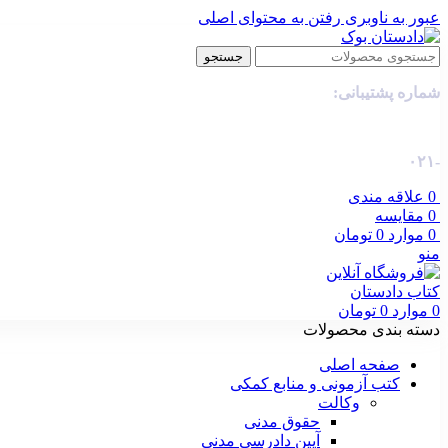
عبور به ناوبری
رفتن به محتوای اصلی
جستجو
شماره پشتیبانی:
-۰۲۱
0
علاقه مندی
0
مقایسه
0
موارد
0
تومان
منو
0
موارد
0
تومان
دسته بندی محصولات
صفحه اصلی
کتب آزمونی و منابع کمکی
وکالت
حقوق مدنی
آیین دادرسی مدنی