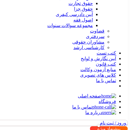
حقوق تجارت
حقوق جزا
آیین دادرسی کیفری
اصول فقه
مجموعه سوالات سنوات
قضاوت
سردفتری
مشاوران حقوقی
کارشناسی ارشد
کتب تست
آیین نگارش و لوایح
کتب قانون
منابع آزمون وکالت
کلاس های تصویری
تماس با ما
صفحه اصلی
فروشگاه
تماس با ما
درباره ما
ورود / ثبت نام
پیشنهاد ویژه