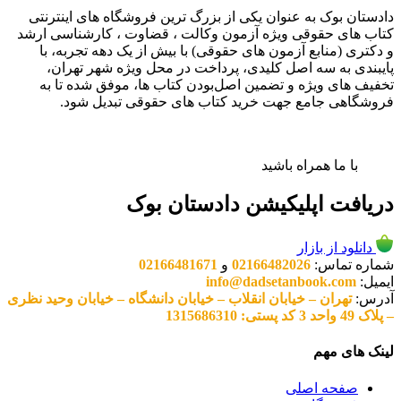
دادستان بوک به عنوان یکی از بزرگ ترین فروشگاه های اینترنتی
کتاب های حقوقی ویژه آزمون وکالت ، قضاوت ، کارشناسی ارشد
و دکتری (منابع آزمون های حقوقی) با بیش از یک دهه تجربه، با
پایبندی به سه اصل کلیدی، پرداخت در محل ویژه شهر تهران،
تخفیف های ویژه و تضمین اصل‌بودن کتاب ها، موفق شده تا به
فروشگاهی جامع جهت خرید کتاب های حقوقی تبدیل شود.
با ما همراه باشید
دریافت اپلیکیشن دادستان بوک
دانلود از بازار
شماره تماس:
02166482026
و
02166481671
ایمیل:
info@dadsetanbook.com
آدرس:
تهران – خیابان انقلاب – خیابان دانشگاه – خیابان وحید نظری
– پلاک 49 واحد 3 کد پستی: 1315686310
لینک های مهم
صفحه اصلی