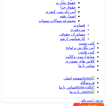
حقوق تجارت
حقوق جزا
آیین دادرسی کیفری
اصول فقه
مجموعه سوالات سنوات
قضاوت
سردفتری
مشاوران حقوقی
کارشناسی ارشد
کتب تست
آیین نگارش و لوایح
کتب قانون
منابع آزمون وکالت
کلاس های تصویری
تماس با ما
صفحه اصلی
فروشگاه
تماس با ما
درباره ما
ورود / ثبت نام
پیشنهاد ویژه