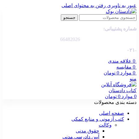
عبور به ناوبری
رفتن به محتوای اصلی
جستجو
شماره پشتیبانی:
66482026
-۰۲۱
0
علاقه مندی
0
مقایسه
0
موارد
0
تومان
منو
0
موارد
0
تومان
دسته بندی محصولات
صفحه اصلی
کتب آزمونی و منابع کمکی
وکالت
حقوق مدنی
آیین دادرسی مدنی