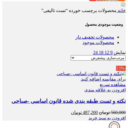
خانه
محصولات برچسب خورده “تست تالیفی”
وضعیت موجودی محصول
محصولات تخفیف دار
محصولات موجود
نمایش
9
12
18
24
-13%
برای مقایسه اضافه کنید
مشاهده سریع
افزودن به علاقه مندی
نکته و تست طبقه بندی شده قانون اساسی -صباحی
قیمت
قیمت
560,000
تومان
487,200
تومان
اصلی
فعلی
افزودن به سبد خرید
560,000 تومان
487,200 تومان