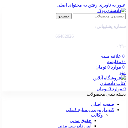
عبور به ناوبری
رفتن به محتوای اصلی
جستجو
شماره پشتیبانی:
66482026
-۰۲۱
0
علاقه مندی
0
مقایسه
0
موارد
0
تومان
منو
0
موارد
0
تومان
دسته بندی محصولات
صفحه اصلی
کتب آزمونی و منابع کمکی
وکالت
حقوق مدنی
آیین دادرسی مدنی