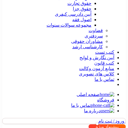
حقوق تجارت
حقوق جزا
آیین دادرسی کیفری
اصول فقه
مجموعه سوالات سنوات
قضاوت
سردفتری
مشاوران حقوقی
کارشناسی ارشد
کتب تست
آیین نگارش و لوایح
کتب قانون
منابع آزمون وکالت
کلاس های تصویری
تماس با ما
صفحه اصلی
فروشگاه
تماس با ما
درباره ما
ورود / ثبت نام
پیشنهاد ویژه