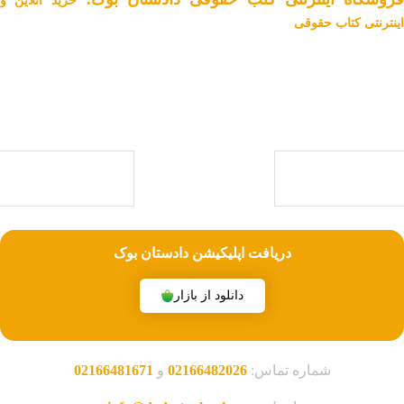
خرید آنلاین و
اینترنتی کتاب حقوقی
دادستان بوک به عنوان یکی از بزرگ ترین فروشگاه های اینترنتی کتاب های
حقوقی ویژه آزمون وکالت ، قضاوت ، کارشناسی ارشد و دکتری (منابع آزمون
های حقوقی) با بیش از یک دهه تجربه، با پایبندی به سه اصل کلیدی، پرداخت
در محل ویژه شهر تهران، تخفیف های ویژه و تضمین اصل‌بودن کتاب ها، موفق
شده تا به فروشگاهی جامع جهت خرید کتاب های حقوقی تبدیل شود.
با ما همراه باشید
دریافت اپلیکیشن دادستان بوک
دانلود از بازار
شماره تماس:
02166482026
و
02166481671