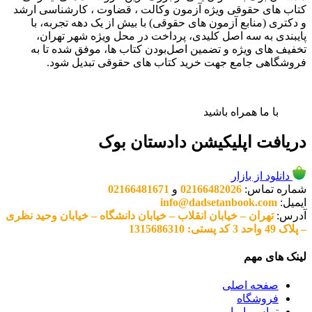
کتاب های حقوقی ویژه آزمون وکالت ، قضاوت ، کارشناسی ارشد
و دکتری (منابع آزمون های حقوقی) با بیش از یک دهه تجربه، با
پایبندی به سه اصل کلیدی، پرداخت در محل ویژه شهر تهران،
تخفیف های ویژه و تضمین اصل‌بودن کتاب ها، موفق شده تا به
فروشگاهی جامع جهت خرید کتاب های حقوقی تبدیل شود.
با ما همراه باشید
دریافت اپلیکیشن دادستان بوک
دانلود از بازار
شماره تماس:
02166482026
و
02166481671
ایمیل:
info@dadsetanbook.com
آدرس:
تهران – خیابان انقلاب – خیابان دانشگاه – خیابان وحید نظری
– پلاک 49 واحد 3 کد پستی: 1315686310
لینک های مهم
صفحه اصلی
فروشگاه
تماس با ما