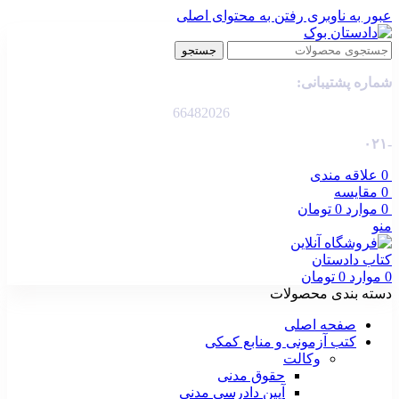
عبور به ناوبری
رفتن به محتوای اصلی
جستجو
شماره پشتیبانی:
66482026
-۰۲۱
0
علاقه مندی
0
مقایسه
0
موارد
0
تومان
منو
0
موارد
0
تومان
دسته بندی محصولات
صفحه اصلی
کتب آزمونی و منابع کمکی
وکالت
حقوق مدنی
آیین دادرسی مدنی