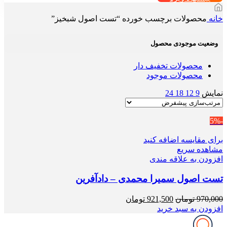
خانه
محصولات برچسب خورده “تست اصول شبخیز”
وضعیت موجودی محصول
محصولات تخفیف دار
محصولات موجود
نمایش
9
12
18
24
-5%
برای مقایسه اضافه کنید
مشاهده سریع
افزودن به علاقه مندی
تست اصول سمیرا محمدی – دادآفرین
قیمت
قیمت
970,000
تومان
921,500
تومان
اصلی
فعلی
افزودن به سبد خرید
970,000 تومان
921,500 تومان