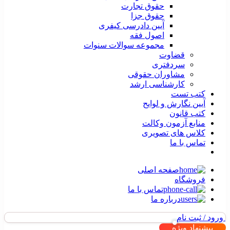
حقوق تجارت
حقوق جزا
آیین دادرسی کیفری
اصول فقه
مجموعه سوالات سنوات
قضاوت
سردفتری
مشاوران حقوقی
کارشناسی ارشد
کتب تست
آیین نگارش و لوایح
کتب قانون
منابع آزمون وکالت
کلاس های تصویری
تماس با ما
صفحه اصلی
فروشگاه
تماس با ما
درباره ما
ورود / ثبت نام
پیشنهاد ویژه