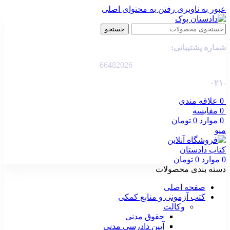
عبور به ناوبری
رفتن به محتوای اصلی
جستجو
شماره پشتیبانی:
66482026
-۰۲۱
0
علاقه مندی
0
مقایسه
0
موارد
0
تومان
منو
0
موارد
0
تومان
دسته بندی محصولات
صفحه اصلی
کتب آزمونی و منابع کمکی
وکالت
حقوق مدنی
آیین دادرسی مدنی