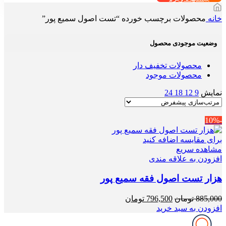
خانه
محصولات برچسب خورده “تست اصول سمیع پور”
وضعیت موجودی محصول
محصولات تخفیف دار
محصولات موجود
نمایش
9
12
18
24
-10%
برای مقایسه اضافه کنید
مشاهده سریع
افزودن به علاقه مندی
هزار تست اصول فقه سمیع پور
قیمت
قیمت
885,000
تومان
796,500
تومان
اصلی
فعلی
افزودن به سبد خرید
885,000 تومان
796,500 تومان