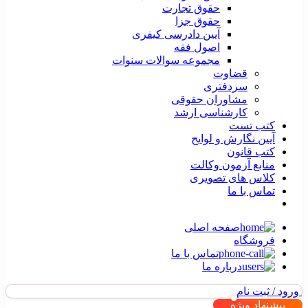
حقوق تجارت
حقوق جزا
آیین دادرسی کیفری
اصول فقه
مجموعه سوالات سنوات
قضاوت
سردفتری
مشاوران حقوقی
کارشناسی ارشد
کتب تست
آیین نگارش و لوایح
کتب قانون
منابع آزمون وکالت
کلاس های تصویری
تماس با ما
صفحه اصلی
فروشگاه
تماس با ما
درباره ما
ورود / ثبت نام
پیشنهاد ویژه