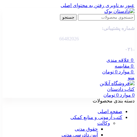
عبور به ناوبری
رفتن به محتوای اصلی
جستجو
شماره پشتیبانی:
66482026
-۰۲۱
0
علاقه مندی
0
مقایسه
0
موارد
0
تومان
منو
0
موارد
0
تومان
دسته بندی محصولات
صفحه اصلی
کتب آزمونی و منابع کمکی
وکالت
حقوق مدنی
آیین دادرسی مدنی