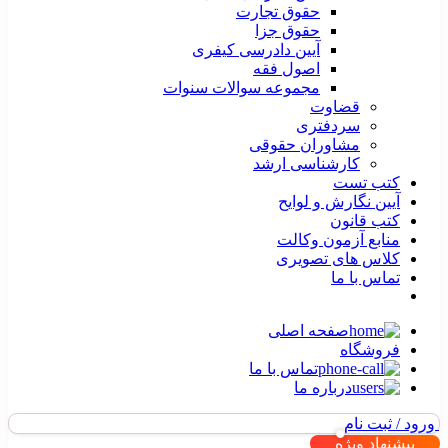
حقوق تجارت
حقوق جزا
آیین دادرسی کیفری
اصول فقه
مجموعه سوالات سنوات
قضاوت
سردفتری
مشاوران حقوقی
کارشناسی ارشد
کتب تست
آیین نگارش و لوایح
کتب قانون
منابع آزمون وکالت
کلاس های تصویری
تماس با ما
صفحه اصلی
فروشگاه
تماس با ما
درباره ما
ورود / ثبت نام
پیشنهاد ویژه