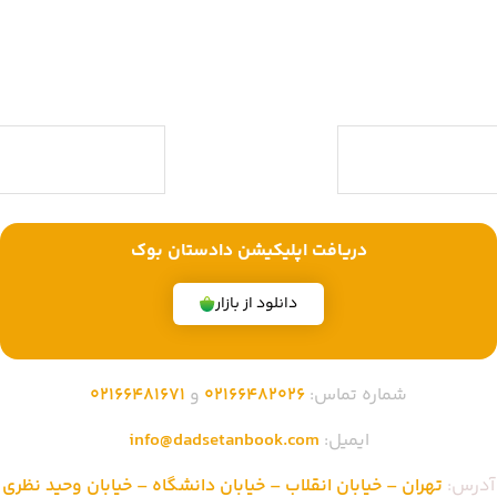
حقوقی ویژه آزمون وکالت ، قضاوت ، کارشناسی ارشد و دکتری (منابع آزمون
های حقوقی) با بیش از یک دهه تجربه، با پایبندی به سه اصل کلیدی، پرداخت
در محل ویژه شهر تهران، تخفیف های ویژه و تضمین اصل‌بودن کتاب ها،
موفق شده تا به فروشگاهی جامع جهت خرید کتاب های حقوقی تبدیل شود.
با ما همراه باشید
دریافت اپلیکیشن دادستان بوک
دانلود از بازار
شماره تماس:
02166482026
و
02166481671
ایمیل:
info@dadsetanbook.com
آدرس:
تهران – خیابان انقلاب – خیابان دانشگاه – خیابان وحید نظری