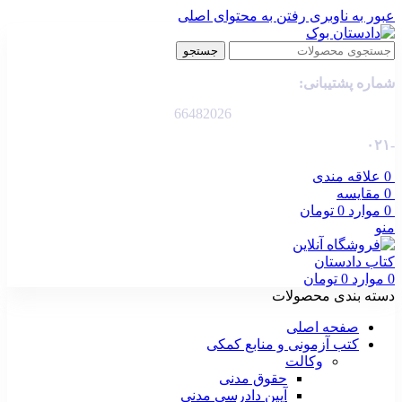
عبور به ناوبری
رفتن به محتوای اصلی
جستجو
شماره پشتیبانی:
66482026
-۰۲۱
0
علاقه مندی
0
مقایسه
0
موارد
0
تومان
منو
0
موارد
0
تومان
دسته بندی محصولات
صفحه اصلی
کتب آزمونی و منابع کمکی
وکالت
حقوق مدنی
آیین دادرسی مدنی