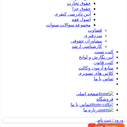
حقوق تجارت
حقوق جزا
آیین دادرسی کیفری
اصول فقه
مجموعه سوالات سنوات
قضاوت
سردفتری
مشاوران حقوقی
کارشناسی ارشد
کتب تست
آیین نگارش و لوایح
کتب قانون
منابع آزمون وکالت
کلاس های تصویری
تماس با ما
صفحه اصلی
فروشگاه
تماس با ما
درباره ما
ورود / ثبت نام
پیشنهاد ویژه