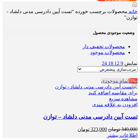
خانه
محصولات برچسب خورده “تست آیین دادرسی مدنی دلشاد -
توازن”
وضعیت موجودی محصول
محصولات تخفیف دار
محصولات موجود
نمایش
9
12
18
24
-5%
اتمام موجودی
برای مقایسه اضافه کنید
مشاهده سریع
افزودن به علاقه مندی
تست آیین دادرسی مدنی دلشاد – توازن
قیمت
قیمت
340,000
تومان
323,000
تومان
اصلی
فعلی
اطلاعات بیشتر