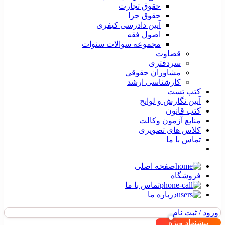
حقوق تجارت
حقوق جزا
آیین دادرسی کیفری
اصول فقه
مجموعه سوالات سنوات
قضاوت
سردفتری
مشاوران حقوقی
کارشناسی ارشد
کتب تست
آیین نگارش و لوایح
کتب قانون
منابع آزمون وکالت
کلاس های تصویری
تماس با ما
صفحه اصلی
فروشگاه
تماس با ما
درباره ما
ورود / ثبت نام
پیشنهاد ویژه