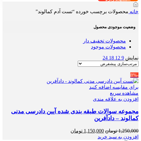
خانه
محصولات برچسب خورده “تست آدم کمالوند”
وضعیت موجودی محصول
محصولات تخفیف دار
محصولات موجود
نمایش
9
12
18
24
-8%
برای مقایسه اضافه کنید
مشاهده سریع
افزودن به علاقه مندی
مجموعه سوالات طبقه بندی شده آیین دادرسی مدنی
کمالوند – دادآفرین
قیمت
قیمت
1,250,000
تومان
1,150,000
تومان
اصلی
فعلی
افزودن به سبد خرید