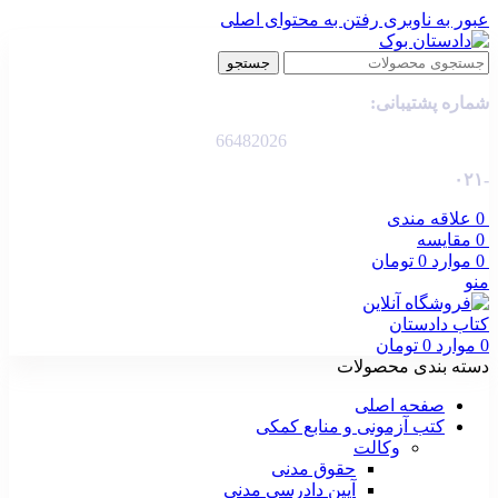
عبور به ناوبری
رفتن به محتوای اصلی
جستجو
شماره پشتیبانی:
66482026
-۰۲۱
0
علاقه مندی
0
مقایسه
0
موارد
0
تومان
منو
0
موارد
0
تومان
دسته بندی محصولات
صفحه اصلی
کتب آزمونی و منابع کمکی
وکالت
حقوق مدنی
آیین دادرسی مدنی