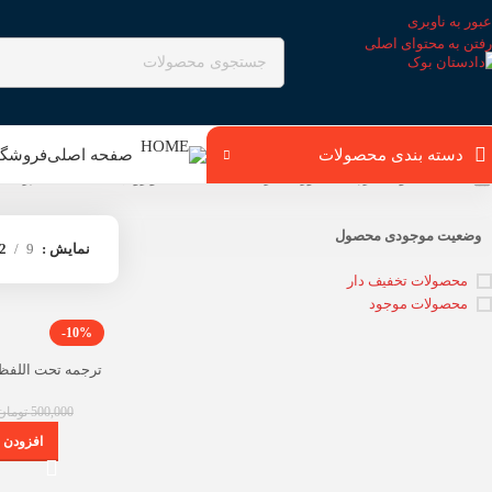
عبور به ناوبری
رفتن به محتوای اصلی
دسته بندی محصولات
صفحه اصلی
فروشگا
خانه
محصولات برچسب خورده “ترجمه تحت اللفظی و روان LAW TEXTS (رمضانی)”
وضعیت موجودی محصول
نمایش
9
2
محصولات تخفیف دار
محصولات موجود
-10%
انتشار
500,000
تومان
افزودن ب