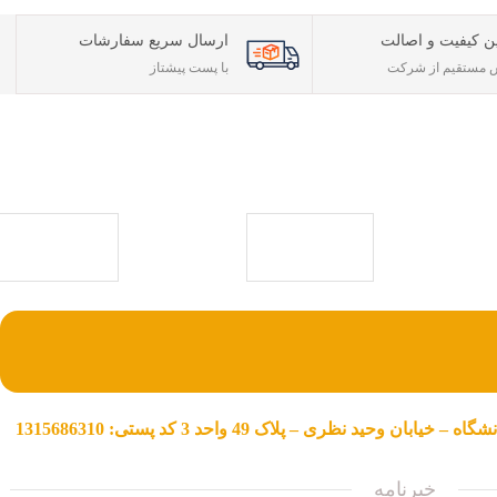
ن کیفیت و اصالت
ارسال سریع سفارشات
مستقیم از شرکت
با پست پیشتاز
ی حقوقی) با بیش
ی جامع جهت خرید
با ما همراه باشید
ن وحید نظری – پلاک 49 واحد 3 کد پستی: 1315686310
خبرنامه