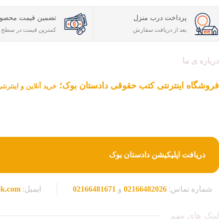
پرداخت درب منزل
تضمین قیمت محصول
بعد از دریافت سفارش
کمترین قیمت در سطح ا
درباره ی ما
فروشگاه اینترنتی کتب حقوقی دادستان بوک؛
خرید آنلاین و اینترن
دادستان بوک به عنوان یکی از بزرگ ترین فروشگاه های اینترنتی کتاب های ح
از یک دهه تجربه، با پایبندی به سه اصل کلیدی، پرداخت در محل ویژه شهر ت
کتاب های حقوقی تبدیل شود.
دریافت اپلیکیشن دادستان بوک
شماره تماس:
02166482026
و
02166481671
ایمیل:
ok.com
لینک های مهم