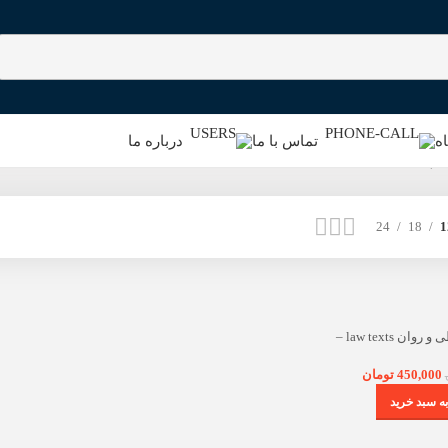
ه
تماس با ما
درباره ما
24
18
1
ترجمه تحت اللفظی و روان law texts –
ات بهنامی
450,000
تومان
ه سبد خرید