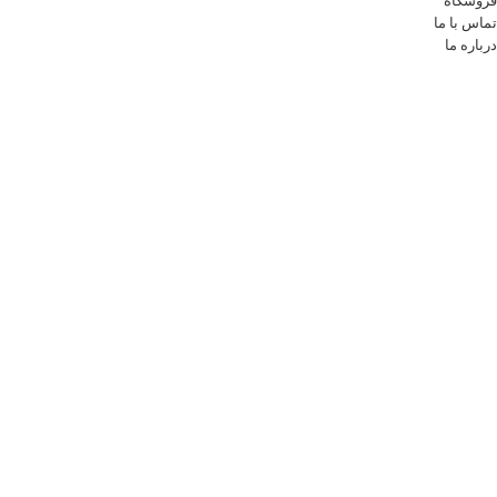
فروشگاه
تماس با ما
درباره ما
قوانین و مقررات
ناشرین
روش های ثبت سفارش
شرایط مرجوعی
وبلاگ
نمایندگی ها
محصولات حراجی
سوالات متداول
زمان بندی فروشگاه
شنبه تا چهار شنبه:
ساعت 9 الی 17
پنج شنبه ها:
ساعت 9 الی 14