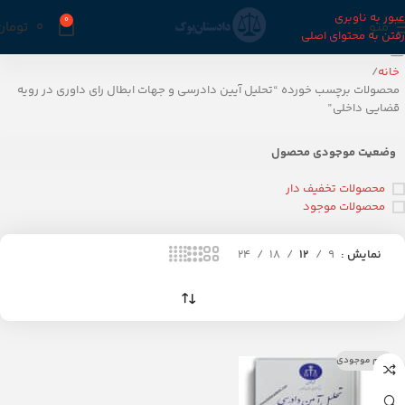
عبور به ناوبری
0
منو
0
تومان
رفتن به محتوای اصلی
خانه
محصولات برچسب خورده “تحلیل آیین دادرسی و جهات ابطال رای داوری در رویه
قضایی داخلی”
وضعیت موجودی محصول
محصولات تخفیف دار
محصولات موجود
نمایش
9
12
18
24
اتمام موجودی