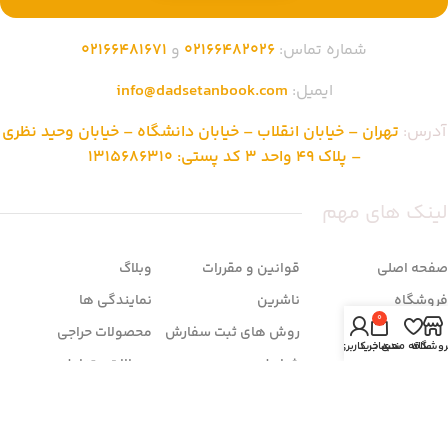
شماره تماس:
02166482026
و
02166481671
ایمیل:
info@dadsetanbook.com
آدرس:
تهران – خیابان انقلاب – خیابان دانشگاه – خیابان وحید نظری
– پلاک 49 واحد 3 کد پستی: 1315686310
لینک های مهم
صفحه اصلی
قوانین و مقررات
وبلاگ
فروشگاه
ناشرین
نمایندگی ها
0
تماس با ما
روش های ثبت سفارش
محصولات حراجی
روشگاه
علاقه مندی
سبد خرید
حساب کاربری من
درباره ما
شرایط مرجوعی
سوالات متداول
زمان بندی فروشگاه