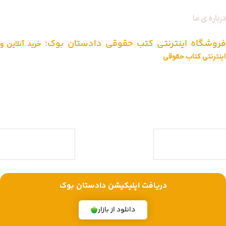
درباره ی ما
فروشگاه اینترنتی کتب حقوقی دادستان بوک؛
خرید آنلاین و
اینترنتی کتاب حقوقی
دادستان بوک به عنوان یکی از بزرگ ترین فروشگاه های اینترنتی کتاب های
حقوقی ویژه آزمون وکالت ، قضاوت ، کارشناسی ارشد و دکتری (منابع آزمون
های حقوقی) با بیش از یک دهه تجربه، با پایبندی به سه اصل کلیدی، پرداخت
در محل ویژه شهر تهران، تخفیف های ویژه و تضمین اصل‌بودن کتاب ها،
موفق شده تا به فروشگاهی جامع جهت خرید کتاب های حقوقی تبدیل شود.
با ما همراه باشید
دریافت اپلیکیشن دادستان بوک
دانلود از بازار