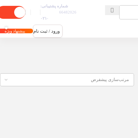
شماره پشتیبانی:
0
توما
66482026
-۰۲۱
ورود / ثبت نام
پیشنهاد ویژه