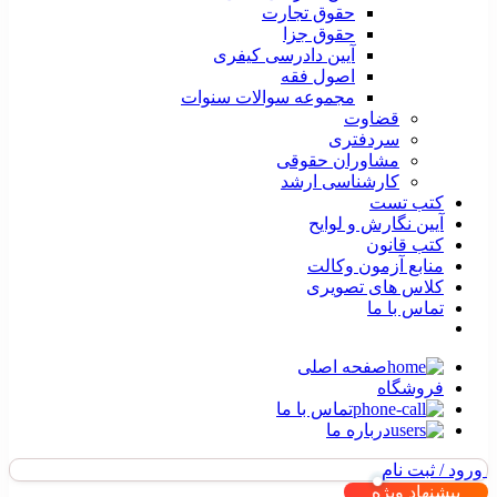
حقوق تجارت
حقوق جزا
آیین دادرسی کیفری
اصول فقه
مجموعه سوالات سنوات
قضاوت
سردفتری
مشاوران حقوقی
کارشناسی ارشد
کتب تست
آیین نگارش و لوایح
کتب قانون
منابع آزمون وکالت
کلاس های تصویری
تماس با ما
صفحه اصلی
فروشگاه
تماس با ما
درباره ما
ورود / ثبت نام
پیشنهاد ویژه