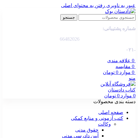
عبور به ناوبری
رفتن به محتوای اصلی
جستجو
شماره پشتیبانی:
66482026
-۰۲۱
0
علاقه مندی
0
مقایسه
0
موارد
0
تومان
منو
0
موارد
0
تومان
دسته بندی محصولات
صفحه اصلی
کتب آزمونی و منابع کمکی
وکالت
حقوق مدنی
آیین دادرسی مدنی