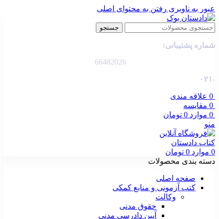
عبور به ناوبری
رفتن به محتوای اصلی
جستجو
شماره پشتیبانی:
66482026
-۰۲۱
0
علاقه مندی
0
مقایسه
0
موارد
0
تومان
منو
0
موارد
0
تومان
دسته بندی محصولات
صفحه اصلی
کتب آزمونی و منابع کمکی
وکالت
حقوق مدنی
آیین دادرسی مدنی