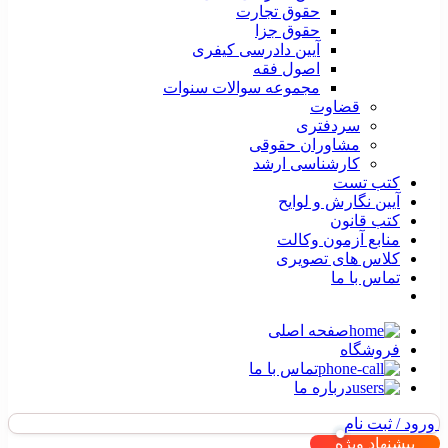
حقوق تجارت
حقوق جزا
آیین دادرسی کیفری
اصول فقه
مجموعه سوالات سنوات
قضاوت
سردفتری
مشاوران حقوقی
کارشناسی ارشد
کتب تست
آیین نگارش و لوایح
کتب قانون
منابع آزمون وکالت
کلاس های تصویری
تماس با ما
صفحه اصلی
فروشگاه
تماس با ما
درباره ما
ورود / ثبت نام
پیشنهاد ویژه