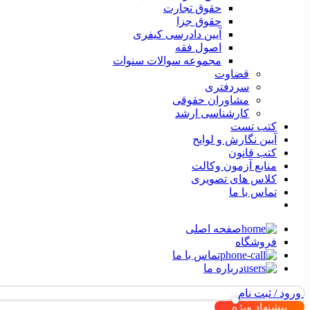
حقوق تجارت
حقوق جزا
آیین دادرسی کیفری
اصول فقه
مجموعه سوالات سنوات
قضاوت
سردفتری
مشاوران حقوقی
کارشناسی ارشد
کتب تست
آیین نگارش و لوایح
کتب قانون
منابع آزمون وکالت
کلاس های تصویری
تماس با ما
صفحه اصلی
فروشگاه
تماس با ما
درباره ما
ورود / ثبت نام
پیشنهاد ویژه