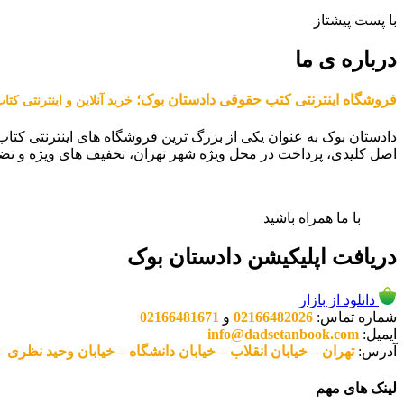
با پست پیشتاز
درباره ی ما
فروشگاه اینترنتی کتب حقوقی دادستان بوک؛
خرید آنلاین و اینترنتی کت
دادستان بوک به عنوان یکی از بزرگ ترین فروشگاه های اینترنتی کتاب
اصل کلیدی، پرداخت در محل ویژه شهر تهران، تخفیف های ویژه و تض
با ما همراه باشید
دریافت اپلیکیشن دادستان بوک
دانلود از بازار
شماره تماس:
02166482026
و
02166481671
ایمیل:
info@dadsetanbook.com
آدرس:
تهران – خیابان انقلاب – خیابان دانشگاه – خیابان وحید نظری – پلاک 49 واحد 3 کد پستی: 10
لینک های مهم