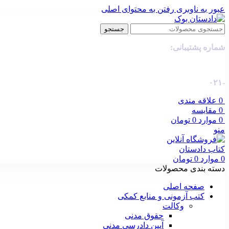
عبور به ناوبری
رفتن به محتوای اصلی
جستجو
شماره پشتیبانی:
-۰۲۱
0
علاقه مندی
0
مقایسه
0
موارد
0
تومان
منو
0
موارد
0
تومان
دسته بندی محصولات
صفحه اصلی
کتب آزمونی و منابع کمکی
وکالت
حقوق مدنی
آیین دادرسی مدنی