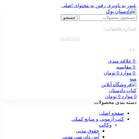
عبور به ناوبری
رفتن به محتوای اصلی
جستجو
شماره پشتیبانی:
66482026
-۰۲۱
0
علاقه مندی
0
مقایسه
0
موارد
0
تومان
منو
0
موارد
0
تومان
دسته بندی محصولات
صفحه اصلی
کتب آزمونی و منابع کمکی
وکالت
حقوق مدنی
آیین دادرسی مدنی