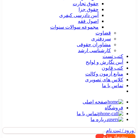
حقوق تجارت
حقوق جزا
آیین دادرسی کیفری
اصول فقه
مجموعه سوالات سنوات
قضاوت
سردفتری
مشاوران حقوقی
کارشناسی ارشد
کتب تست
آیین نگارش و لوایح
کتب قانون
منابع آزمون وکالت
کلاس های تصویری
تماس با ما
صفحه اصلی
فروشگاه
تماس با ما
درباره ما
ورود / ثبت نام
پیشنهاد ویژه