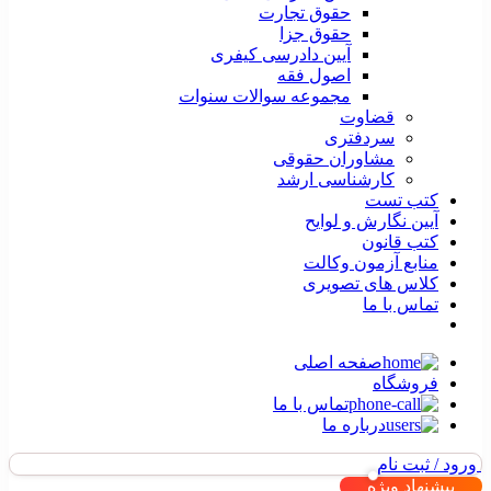
حقوق تجارت
حقوق جزا
آیین دادرسی کیفری
اصول فقه
مجموعه سوالات سنوات
قضاوت
سردفتری
مشاوران حقوقی
کارشناسی ارشد
کتب تست
آیین نگارش و لوایح
کتب قانون
منابع آزمون وکالت
کلاس های تصویری
تماس با ما
صفحه اصلی
فروشگاه
تماس با ما
درباره ما
ورود / ثبت نام
پیشنهاد ویژه