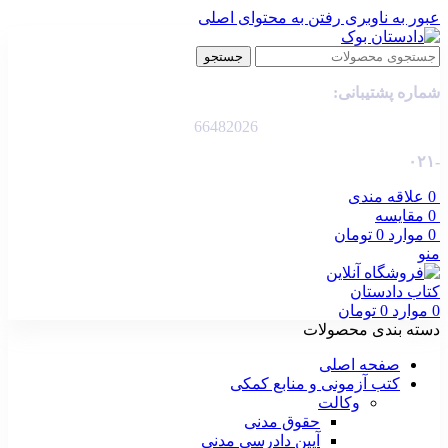
عبور به ناوبری
رفتن به محتوای اصلی
جستجو
شماره پشتیبانی:
66482026
-۰۲۱
0
علاقه مندی
0
مقایسه
0
موارد
0
تومان
منو
0
موارد
0
تومان
دسته بندی محصولات
صفحه اصلی
کتب آزمونی و منابع کمکی
وکالت
حقوق مدنی
آیین دادرسی مدنی