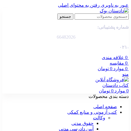
عبور به ناوبری
رفتن به محتوای اصلی
جستجو
شماره پشتیبانی:
66482026
-۰۲۱
0
علاقه مندی
0
مقایسه
0
موارد
0
تومان
منو
0
موارد
0
تومان
دسته بندی محصولات
صفحه اصلی
کتب آزمونی و منابع کمکی
وکالت
حقوق مدنی
آیین دادرسی مدنی