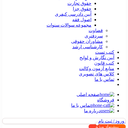
حقوق تجارت
حقوق جزا
آیین دادرسی کیفری
اصول فقه
مجموعه سوالات سنوات
قضاوت
سردفتری
مشاوران حقوقی
کارشناسی ارشد
کتب تست
آیین نگارش و لوایح
کتب قانون
منابع آزمون وکالت
کلاس های تصویری
تماس با ما
صفحه اصلی
فروشگاه
تماس با ما
درباره ما
ورود / ثبت نام
پیشنهاد ویژه