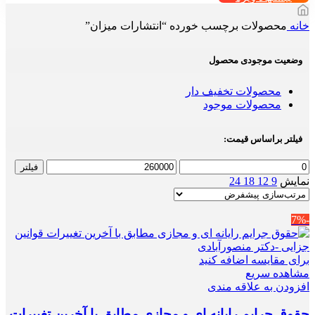
خانه
محصولات برچسب خورده “انتشارات میزان”
وضعیت موجودی محصول
محصولات تخفیف دار
محصولات موجود
فیلتر براساس قیمت:
حداقل
حداکثر
فیلتر
قیمت
قیمت
نمایش
9
12
18
24
-7%
برای مقایسه اضافه کنید
مشاهده سریع
افزودن به علاقه مندی
حقوق جرایم رایانه ای و مجازی مطابق با آخرین تغییرات