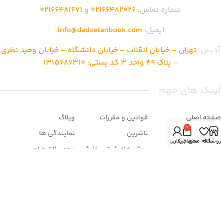
شماره تماس:
02166482026
و
02166481671
ایمیل:
info@dadsetanbook.com
آدرس:
تهران – خیابان انقلاب – خیابان دانشگاه – خیابان وحید نظری
– پلاک 49 واحد 3 کد پستی: 1315686310
لینک های مهم
صفحه اصلی
قوانین و مقررات
وبلاگ
0
فروشگاه
ناشرین
نمایندگی ها
روشگاه
علاقه مندی
سبد خرید
حساب کاربری من
تماس با ما
روش های ثبت سفارش
محصولات حراجی
درباره ما
شرایط مرجوعی
سوالات متداول
زمان بندی فروشگاه
شنبه تا چهار شنبه: