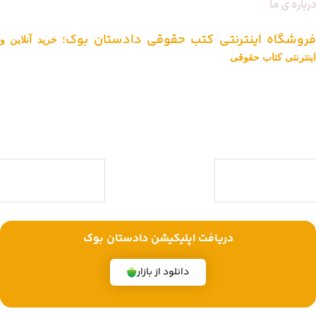
درباره ی ما
فروشگاه اینترنتی کتب حقوقی دادستان بوک؛
خرید آنلاین و
اینترنتی کتاب حقوقی
دادستان بوک به عنوان یکی از بزرگ ترین فروشگاه های اینترنتی کتاب های
حقوقی ویژه آزمون وکالت ، قضاوت ، کارشناسی ارشد و دکتری (منابع آزمون
های حقوقی) با بیش از یک دهه تجربه، با پایبندی به سه اصل کلیدی، پرداخت
در محل ویژه شهر تهران، تخفیف های ویژه و تضمین اصل‌بودن کتاب ها،
موفق شده تا به فروشگاهی جامع جهت خرید کتاب های حقوقی تبدیل شود.
با ما همراه باشید
دریافت اپلیکیشن دادستان بوک
دانلود از بازار