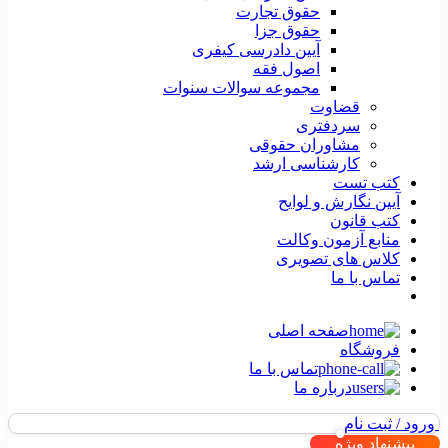
حقوق تجارت
حقوق جزا
آیین دادرسی کیفری
اصول فقه
مجموعه سوالات سنوات
قضاوت
سردفتری
مشاوران حقوقی
کارشناسی ارشد
کتب تست
آیین نگارش و لوایح
کتب قانون
منابع آزمون وکالت
کلاس های تصویری
تماس با ما
صفحه اصلی
فروشگاه
تماس با ما
درباره ما
ورود / ثبت نام
پیشنهاد ویژه