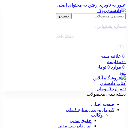
عبور به ناوبری
رفتن به محتوای اصلی
جستجو
شماره پشتیبانی:
66482026
-۰۲۱
0
علاقه مندی
0
مقایسه
0
موارد
0
تومان
منو
0
موارد
0
تومان
دسته بندی محصولات
صفحه اصلی
کتب آزمونی و منابع کمکی
وکالت
حقوق مدنی
آیین دادرسی مدنی