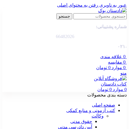
عبور به ناوبری
رفتن به محتوای اصلی
جستجو
شماره پشتیبانی:
66482026
-۰۲۱
0
علاقه مندی
0
مقایسه
0
موارد
0
تومان
منو
0
موارد
0
تومان
دسته بندی محصولات
صفحه اصلی
کتب آزمونی و منابع کمکی
وکالت
حقوق مدنی
آیین دادرسی مدنی