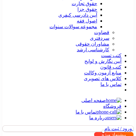
حقوق تجارت
حقوق جزا
آیین دادرسی کیفری
اصول فقه
مجموعه سوالات سنوات
قضاوت
سردفتری
مشاوران حقوقی
کارشناسی ارشد
کتب تست
آیین نگارش و لوایح
کتب قانون
منابع آزمون وکالت
کلاس های تصویری
تماس با ما
صفحه اصلی
فروشگاه
تماس با ما
درباره ما
ورود / ثبت نام
پیشنهاد ویژه