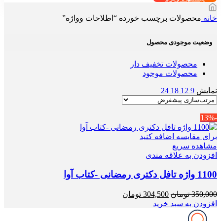
خانه
محصولات برچسب خورده “اطلاحات وواژه”
وضعیت موجودی محصول
محصولات تخفیف دار
محصولات موجود
نمایش
9
12
18
24
-13%
برای مقایسه اضافه کنید
مشاهده سریع
افزودن به علاقه مندی
1100 واژه تافل دکتری رمضانی -کتاب آوا
قیمت
قیمت
350,000
تومان
304,500
تومان
اصلی
فعلی
افزودن به سبد خرید
350,000 تومان
304,500 تومان