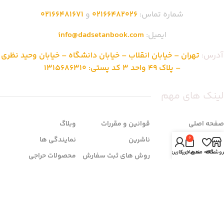
شماره تماس:
02166482026
و
02166481671
ایمیل:
info@dadsetanbook.com
آدرس:
تهران – خیابان انقلاب – خیابان دانشگاه – خیابان وحید نظری
– پلاک 49 واحد 3 کد پستی: 1315686310
لینک های مهم
صفحه اصلی
قوانین و مقررات
وبلاگ
فروشگاه
ناشرین
نمایندگی ها
0
روشگاه
علاقه مندی
سبد خرید
حساب کاربری من
تماس با ما
روش های ثبت سفارش
محصولات حراجی
درباره ما
شرایط مرجوعی
سوالات متداول
زمان بندی فروشگاه