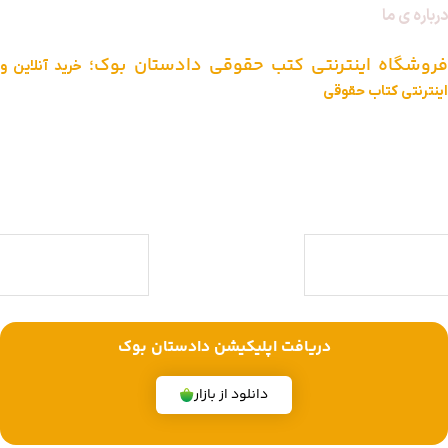
درباره ی ما
فروشگاه اینترنتی کتب حقوقی دادستان بوک؛
خرید آنلاین و
اینترنتی کتاب حقوقی
دادستان بوک به عنوان یکی از بزرگ ترین فروشگاه های اینترنتی کتاب های
حقوقی ویژه آزمون وکالت ، قضاوت ، کارشناسی ارشد و دکتری (منابع آزمون
های حقوقی) با بیش از یک دهه تجربه، با پایبندی به سه اصل کلیدی، پرداخت
در محل ویژه شهر تهران، تخفیف های ویژه و تضمین اصل‌بودن کتاب ها،
موفق شده تا به فروشگاهی جامع جهت خرید کتاب های حقوقی تبدیل شود.
با ما همراه باشید
دریافت اپلیکیشن دادستان بوک
دانلود از بازار