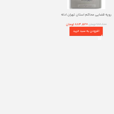
رویه قضایی محاکم استان تهران ادله
اثبات دعوا در امور مدنی
884,520
تومان
982,800
تومان
افزودن به سبد خرید