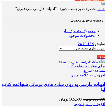
خانه
محصولات برچسب خورده “ادبیات فارسی سردفتری”
وضعیت موجودی محصول
محصولات تخفیف دار
محصولات موجود
نمایش
9
12
18
24
-13%
برای مقایسه اضافه کنید
مشاهده سریع
افزودن به علاقه مندی
ادبیات فارسی به زبان ساده هادی فرمانی شجاعت-کتاب
آوا
قیمت
قیمت
650,000
تومان
565,500
تومان
اصلی
فعلی
افزودن به سبد خرید