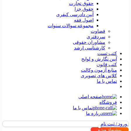
حقوق تجارت
حقوق جزا
آیین دادرسی کیفری
اصول فقه
مجموعه سوالات سنوات
قضاوت
سردفتری
مشاوران حقوقی
کارشناسی ارشد
کتب تست
آیین نگارش و لوایح
کتب قانون
منابع آزمون وکالت
کلاس های تصویری
تماس با ما
صفحه اصلی
فروشگاه
تماس با ما
درباره ما
ورود / ثبت نام
پیشنهاد ویژه