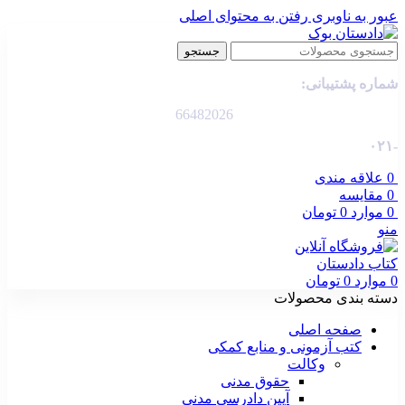
عبور به ناوبری
رفتن به محتوای اصلی
جستجو
شماره پشتیبانی:
66482026
-۰۲۱
0
علاقه مندی
0
مقایسه
0
موارد
0
تومان
منو
0
موارد
0
تومان
دسته بندی محصولات
صفحه اصلی
کتب آزمونی و منابع کمکی
وکالت
حقوق مدنی
آیین دادرسی مدنی