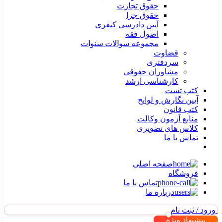
حقوق تجارت
حقوق جزا
آیین دادرسی کیفری
اصول فقه
مجموعه سوالات سنوات
قضاوت
سردفتری
مشاوران حقوقی
کارشناسی ارشد
کتب تست
آیین نگارش و لوایح
کتب قانون
منابع آزمون وکالت
کلاس های تصویری
تماس با ما
صفحه اصلی
فروشگاه
تماس با ما
درباره ما
ورود / ثبت نام
پیشنهاد ویژه