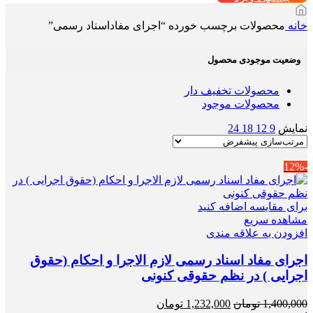
خانه
محصولات برچسب خورده “اجرای مفاداسناد رسمی”
وضعیت موجودی محصول
محصولات تخفیف دار
محصولات موجود
نمایش
9
12
18
24
-12%
برای مقایسه اضافه کنید
مشاهده سریع
افزودن به علاقه مندی
اجرای مفاد اسناد رسمی لازم الاجرا و احکام (حقوق
اجرایی ) در نظم حقوقی کنونی
قیمت
قیمت
1,400,000
تومان
1,232,000
تومان