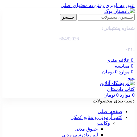
عبور به ناوبری
رفتن به محتوای اصلی
جستجو
شماره پشتیبانی:
66482026
-۰۲۱
0
علاقه مندی
0
مقایسه
0
موارد
0
تومان
منو
0
موارد
0
تومان
دسته بندی محصولات
صفحه اصلی
کتب آزمونی و منابع کمکی
وکالت
حقوق مدنی
آیین دادرسی مدنی