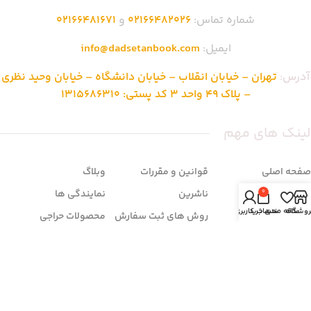
شماره تماس:
02166482026
و
02166481671
ایمیل:
info@dadsetanbook.com
آدرس:
تهران – خیابان انقلاب – خیابان دانشگاه – خیابان وحید نظری
– پلاک 49 واحد 3 کد پستی: 1315686310
لینک های مهم
صفحه اصلی
قوانین و مقررات
وبلاگ
فروشگاه
ناشرین
نمایندگی ها
0
روشگاه
علاقه مندی
سبد خرید
حساب کاربری من
تماس با ما
روش های ثبت سفارش
محصولات حراجی
درباره ما
شرایط مرجوعی
سوالات متداول
زمان بندی فروشگاه