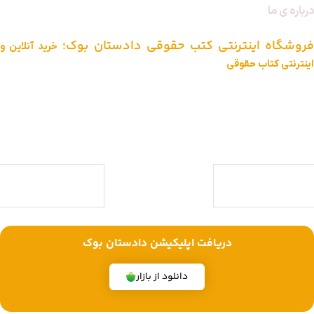
درباره ی ما
فروشگاه اینترنتی کتب حقوقی دادستان بوک؛
خرید آنلاین و
اینترنتی کتاب حقوقی
دادستان بوک به عنوان یکی از بزرگ ترین فروشگاه های اینترنتی کتاب های
حقوقی ویژه آزمون وکالت ، قضاوت ، کارشناسی ارشد و دکتری (منابع آزمون
های حقوقی) با بیش از یک دهه تجربه، با پایبندی به سه اصل کلیدی، پرداخت
در محل ویژه شهر تهران، تخفیف های ویژه و تضمین اصل‌بودن کتاب ها،
موفق شده تا به فروشگاهی جامع جهت خرید کتاب های حقوقی تبدیل شود.
با ما همراه باشید
دریافت اپلیکیشن دادستان بوک
دانلود از بازار