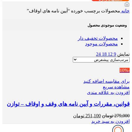
خانه
محصولات برچسب خورده “آیین نامه های اوقاف”
وضعیت موجودی محصول
محصولات تخفیف دار
محصولات موجود
نمایش
9
12
18
24
-10%
برای مقایسه اضافه کنید
مشاهده سریع
افزودن به علاقه مندی
قوانین، مقررات و آیین نامه های وقف و اوقاف – توازن
قیمت
قیمت
279,000
تومان
251,100
تومان
اصلی
فعلی
افزودن به سبد خرید
279,000 تومان
251,100 تومان