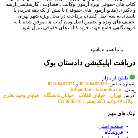
کتاب های حقوقی ویژه آزمون وکالت ، قضاوت ، کارشناسی ارشد
و دکتری (منابع آزمون های حقوقی) با بیش از یک دهه تجربه، با
پایبندی به سه اصل کلیدی، پرداخت در محل ویژه شهر تهران،
تخفیف های ویژه و تضمین اصل‌بودن کتاب ها، موفق شده تا به
فروشگاهی جامع جهت خرید کتاب های حقوقی تبدیل شود.
با ما همراه باشید
دریافت اپلیکیشن دادستان بوک
دانلود از بازار
شماره تماس:
02166482026
و
02166481671
ایمیل:
info@dadsetanbook.com
آدرس:
تهران – خیابان انقلاب – خیابان دانشگاه – خیابان وحید نظری
– پلاک 49 واحد 3 کد پستی: 1315686310
لینک های مهم
صفحه اصلی
فروشگاه
تماس با ما