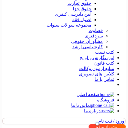
حقوق تجارت
حقوق جزا
آیین دادرسی کیفری
اصول فقه
مجموعه سوالات سنوات
قضاوت
سردفتری
مشاوران حقوقی
کارشناسی ارشد
کتب تست
آیین نگارش و لوایح
کتب قانون
منابع آزمون وکالت
کلاس های تصویری
تماس با ما
صفحه اصلی
فروشگاه
تماس با ما
درباره ما
ورود / ثبت نام
پیشنهاد ویژه