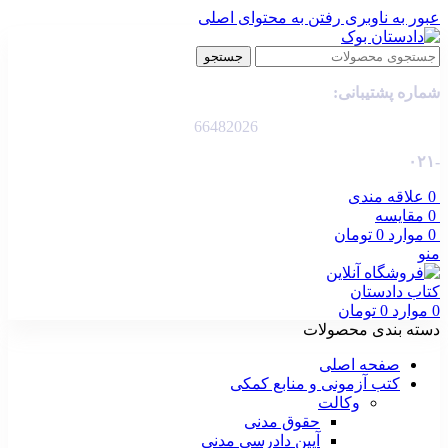
عبور به ناوبری
رفتن به محتوای اصلی
جستجو
شماره پشتیبانی:
66482026
-۰۲۱
0
علاقه مندی
0
مقایسه
0
موارد
0
تومان
منو
0
موارد
0
تومان
دسته بندی محصولات
صفحه اصلی
کتب آزمونی و منابع کمکی
وکالت
حقوق مدنی
آیین دادرسی مدنی