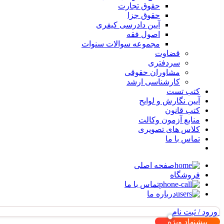
حقوق تجارت
حقوق جزا
آیین دادرسی کیفری
اصول فقه
مجموعه سوالات سنوات
قضاوت
سردفتری
مشاوران حقوقی
کارشناسی ارشد
کتب تست
آیین نگارش و لوایح
کتب قانون
منابع آزمون وکالت
کلاس های تصویری
تماس با ما
صفحه اصلی
فروشگاه
تماس با ما
درباره ما
ورود / ثبت نام
پیشنهاد ویژه