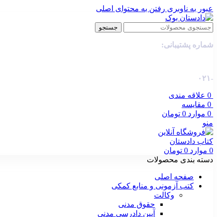
عبور به ناوبری
رفتن به محتوای اصلی
جستجو
شماره پشتیبانی:
-۰۲۱
0
علاقه مندی
0
مقایسه
0
موارد
0
تومان
منو
0
موارد
0
تومان
دسته بندی محصولات
صفحه اصلی
کتب آزمونی و منابع کمکی
وکالت
حقوق مدنی
آیین دادرسی مدنی