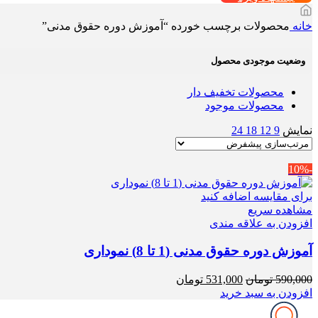
خانه
محصولات برچسب خورده “آموزش دوره حقوق مدنی”
وضعیت موجودی محصول
محصولات تخفیف دار
محصولات موجود
نمایش
9
12
18
24
-10%
برای مقایسه اضافه کنید
مشاهده سریع
افزودن به علاقه مندی
آموزش دوره حقوق مدنی (1 تا 8) نموداری
قیمت
قیمت
590,000
تومان
531,000
تومان
اصلی
فعلی
افزودن به سبد خرید
590,000 تومان
531,000 تومان