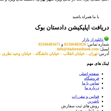
با ما همراه باشید
دریافت اپلیکیشن دادستان بوک
دانلود از بازار
شماره تماس:
02166482026
و
02166481671
ایمیل:
info@dadsetanbook.com
آدرس:
تهران – خیابان انقلاب – خیابان دانشگاه – خیابان وحید نظری – پلاک 49 واحد 3 کد پستی: 10
لینک های مهم
صفحه اصلی
فروشگاه
تماس با ما
درباره ما
قوانین و مقررات
ناشرین
روش های ثبت سفارش
شرایط مرجوعی