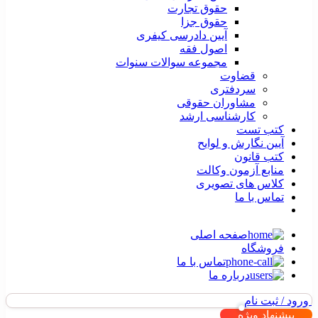
حقوق تجارت
حقوق جزا
آیین دادرسی کیفری
اصول فقه
مجموعه سوالات سنوات
قضاوت
سردفتری
مشاوران حقوقی
کارشناسی ارشد
کتب تست
آیین نگارش و لوایح
کتب قانون
منابع آزمون وکالت
کلاس های تصویری
تماس با ما
صفحه اصلی
فروشگاه
تماس با ما
درباره ما
ورود / ثبت نام
پیشنهاد ویژه