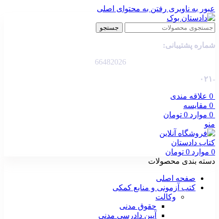
عبور به ناوبری
رفتن به محتوای اصلی
جستجو
شماره پشتیبانی:
66482026
-۰۲۱
0
علاقه مندی
0
مقایسه
0
موارد
0
تومان
منو
0
موارد
0
تومان
دسته بندی محصولات
صفحه اصلی
کتب آزمونی و منابع کمکی
وکالت
حقوق مدنی
آیین دادرسی مدنی