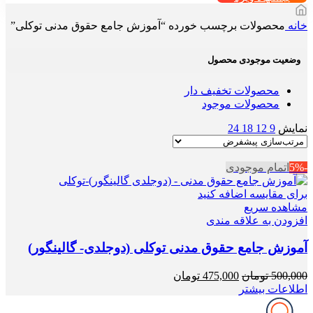
خانه
محصولات برچسب خورده “آموزش جامع حقوق مدنی توکلی”
وضعیت موجودی محصول
محصولات تخفیف دار
محصولات موجود
نمایش
9
12
18
24
-5%
اتمام موجودی
برای مقایسه اضافه کنید
مشاهده سریع
افزودن به علاقه مندی
آموزش جامع حقوق مدنی توکلی (دوجلدی- گالینگور)
قیمت
قیمت
500,000
تومان
475,000
تومان
اصلی
فعلی
اطلاعات بیشتر
500,000 تومان
475,000 تومان