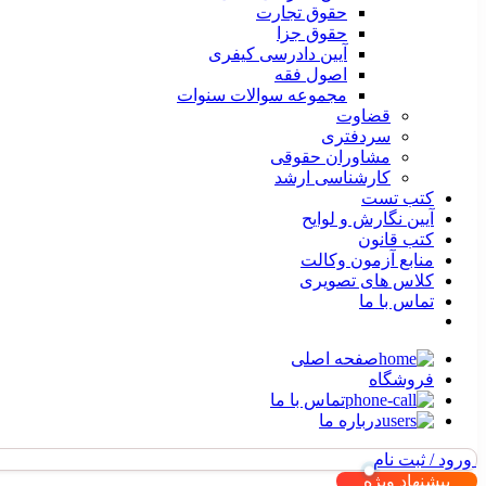
حقوق تجارت
حقوق جزا
آیین دادرسی کیفری
اصول فقه
مجموعه سوالات سنوات
قضاوت
سردفتری
مشاوران حقوقی
کارشناسی ارشد
کتب تست
آیین نگارش و لوایح
کتب قانون
منابع آزمون وکالت
کلاس های تصویری
تماس با ما
صفحه اصلی
فروشگاه
تماس با ما
درباره ما
ورود / ثبت نام
پیشنهاد ویژه