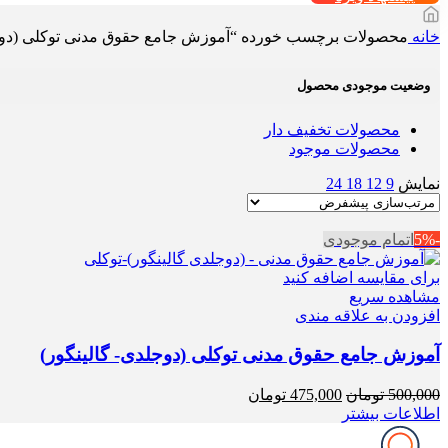
خانه
محصولات برچسب خورده “آموزش جامع حقوق مدنی توکلی (دوجل
وضعیت موجودی محصول
محصولات تخفیف دار
محصولات موجود
نمایش
9
12
18
24
-5%
اتمام موجودی
برای مقایسه اضافه کنید
مشاهده سریع
افزودن به علاقه مندی
آموزش جامع حقوق مدنی توکلی (دوجلدی- گالینگور)
قیمت
قیمت
500,000
تومان
475,000
تومان
اصلی
فعلی
اطلاعات بیشتر
500,000 تومان
475,000 تومان