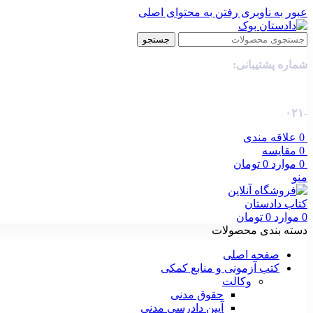
عبور به ناوبری
رفتن به محتوای اصلی
جستجو
شماره پشتیبانی:
-۰۲۱
0
علاقه مندی
0
مقایسه
0
موارد
0
تومان
منو
0
موارد
0
تومان
دسته بندی محصولات
صفحه اصلی
کتب آزمونی و منابع کمکی
وکالت
حقوق مدنی
آیین دادرسی مدنی