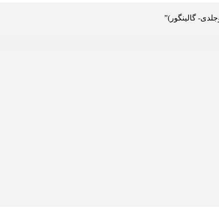
دی- گالینگور)”