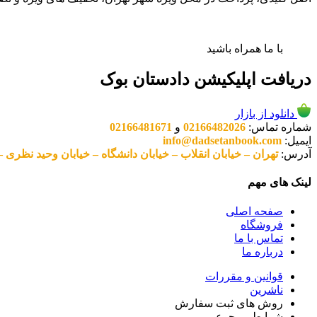
با ما همراه باشید
دریافت اپلیکیشن دادستان بوک
دانلود از بازار
شماره تماس:
02166482026
و
02166481671
ایمیل:
info@dadsetanbook.com
آدرس:
تهران – خیابان انقلاب – خیابان دانشگاه – خیابان وحید نظری – پلاک 49 واحد 3 کد پستی: 10
لینک های مهم
صفحه اصلی
فروشگاه
تماس با ما
درباره ما
قوانین و مقررات
ناشرین
روش های ثبت سفارش
شرایط مرجوعی