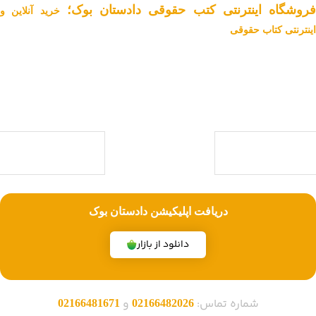
فروشگاه اینترنتی کتب حقوقی دادستان بوک؛
خرید آنلاین و
اینترنتی کتاب حقوقی
دادستان بوک به عنوان یکی از بزرگ ترین فروشگاه های اینترنتی کتاب های
حقوقی ویژه آزمون وکالت ، قضاوت ، کارشناسی ارشد و دکتری (منابع آزمون
های حقوقی) با بیش از یک دهه تجربه، با پایبندی به سه اصل کلیدی، پرداخت
در محل ویژه شهر تهران، تخفیف های ویژه و تضمین اصل‌بودن کتاب ها،
موفق شده تا به فروشگاهی جامع جهت خرید کتاب های حقوقی تبدیل شود.
با ما همراه باشید
دریافت اپلیکیشن دادستان بوک
دانلود از بازار
شماره تماس:
و
02166481671
02166482026