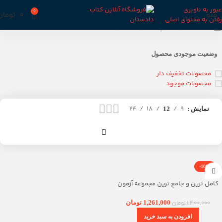
عبور به ناوبری
0
منو
0
تومان
رفتن به محتوای اصلی
خانه
محصولات برچسب خورده “آزمون قضاوت”
وضعیت موجودی محصول
محصولات تخفیف دار
محصولات موجود
24
18
9
نمایش
12
-10%
کامل ترین و جامع ترین مجموعه آزمون
های استخدام قضات قرایی
1,400,000
تومان
1,261,000
تومان
افزودن به سبد خرید