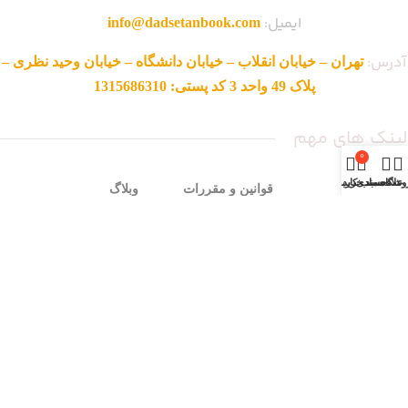
ایمیل:
info@dadsetanbook.com
آدرس:
تهران – خیابان انقلاب – خیابان دانشگاه – خیابان وحید نظری –
پلاک 49 واحد 3 کد پستی: 1315686310
لینک های مهم
0
وشگاه
علاقه مندی
سبد خرید
حساب کاربری من
صفحه اصلی
قوانین و مقررات
وبلاگ
فروشگاه
ناشرین
نمایندگی ها
تماس با ما
روش های ثبت سفارش
محصولات حراجی
درباره ما
شرایط مرجوعی
سوالات متداول
زمان بندی فروشگاه
شنبه تا چهار شنبه:
ساعت 9 الی 17