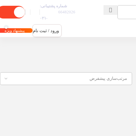
شماره پشتیبانی:
0
توما
66482026
-۰۲۱
ورود / ثبت نام
پیشنهاد ویژه