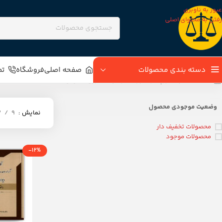
عبور به ناوبری
رفتن به محتوای اصلی
دسته بندی محصولات
صفحه اصلی
فروشگاه
تم
خانه
محصولات برچسب خورده “آراء وحدت رویه حقوقی”
وضعیت موجودی محصول
نمایش
9
2
محصولات تخفیف دار
محصولات موجود
-12%