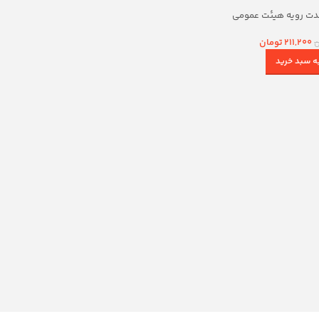
حدت رویه هیئت عمومی
عالی کشور
211,200
تومان
ن
ه سبد خرید