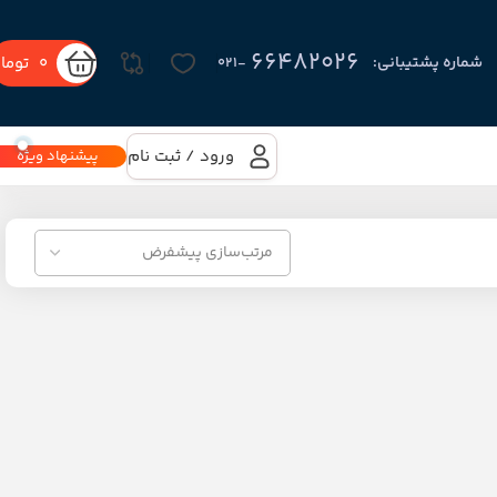
66482026
0
توما
شماره پشتیبانی:
-۰۲۱
ورود / ثبت نام
پیشنهاد ویژه