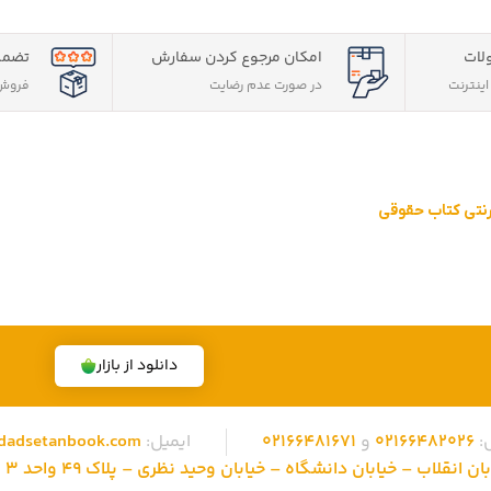
لات
امکان مرجوع کردن سفارش
تضمی
ینترنت
در صورت عدم رضایت
فروش 
ترنتی کتاب حقوقی
قوقی ویژه آزمون وکالت ، قضاوت ، کارشناسی ارشد و دکتری (منابع آزمون ها
 تهران، تخفیف های ویژه و تضمین اصل‌بودن کتاب ها، موفق شده تا به فر
دانلود از بازار
:
02166482026
و
02166481671
ایمیل:
dadsetanbook.com
نقلاب – خیابان دانشگاه – خیابان وحید نظری – پلاک 49 واحد 3 کد پستی: 1315686310