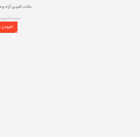
نکات کلیدی آراء و
دیوان 
240,000
توما
افزودن ب