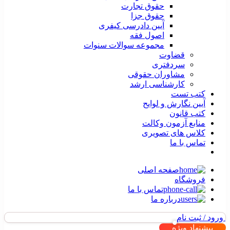
حقوق تجارت
حقوق جزا
آیین دادرسی کیفری
اصول فقه
مجموعه سوالات سنوات
قضاوت
سردفتری
مشاوران حقوقی
کارشناسی ارشد
کتب تست
آیین نگارش و لوایح
کتب قانون
منابع آزمون وکالت
کلاس های تصویری
تماس با ما
صفحه اصلی
فروشگاه
تماس با ما
درباره ما
ورود / ثبت نام
پیشنهاد ویژه