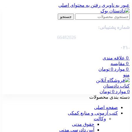
عبور به ناوبری
رفتن به محتوای اصلی
جستجو
شماره پشتیبانی:
66482026
-۰۲۱
0
علاقه مندی
0
مقایسه
0
موارد
0
تومان
منو
0
موارد
0
تومان
دسته بندی محصولات
صفحه اصلی
کتب آزمونی و منابع کمکی
وکالت
حقوق مدنی
آیین دادرسی مدنی