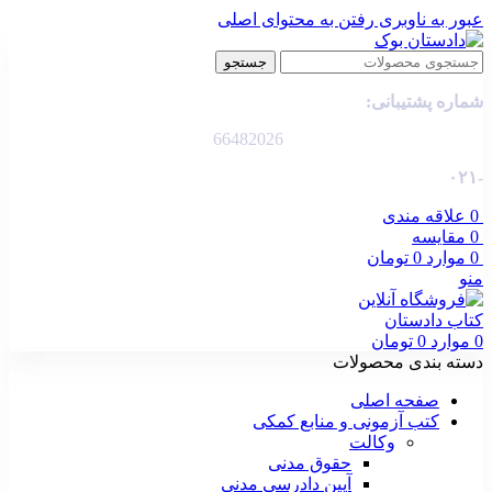
عبور به ناوبری
رفتن به محتوای اصلی
جستجو
شماره پشتیبانی:
66482026
-۰۲۱
0
علاقه مندی
0
مقایسه
0
موارد
0
تومان
منو
0
موارد
0
تومان
دسته بندی محصولات
صفحه اصلی
کتب آزمونی و منابع کمکی
وکالت
حقوق مدنی
آیین دادرسی مدنی