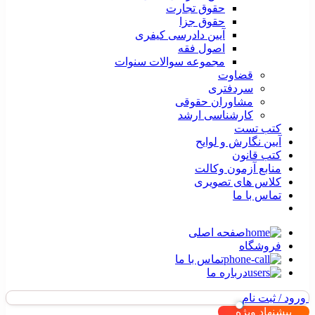
حقوق تجارت
حقوق جزا
آیین دادرسی کیفری
اصول فقه
مجموعه سوالات سنوات
قضاوت
سردفتری
مشاوران حقوقی
کارشناسی ارشد
کتب تست
آیین نگارش و لوایح
کتب قانون
منابع آزمون وکالت
کلاس های تصویری
تماس با ما
صفحه اصلی
فروشگاه
تماس با ما
درباره ما
ورود / ثبت نام
پیشنهاد ویژه