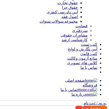
حقوق تجارت
حقوق جزا
آیین دادرسی کیفری
اصول فقه
مجموعه سوالات سنوات
قضاوت
سردفتری
مشاوران حقوقی
کارشناسی ارشد
کتب تست
آیین نگارش و لوایح
کتب قانون
منابع آزمون وکالت
کلاس های تصویری
تماس با ما
صفحه اصلی
فروشگاه
تماس با ما
درباره ما
ورود / ثبت نام
پیشنهاد ویژه