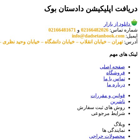
دریافت اپلیکیشن دادستان بوک
دانلود از بازار
شماره تماس:
02166482026
و
02166481671
ایمیل:
info@dadsetanbook.com
آدرس:
تهران – خیابان انقلاب – خیابان دانشگاه – خیابان وحید نظری – پلاک 49 واحد 3 کد پستی: 10
لینک های مهم
صفحه اصلی
فروشگاه
تماس با ما
درباره ما
قوانین و مقررات
ناشرین
روش های ثبت سفارش
شرایط مرجوعی
وبلاگ
نمایندگی ها
محصولات حراجی