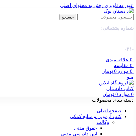
عبور به ناوبری
رفتن به محتوای اصلی
جستجو
شماره پشتیبانی:
-۰۲۱
0
علاقه مندی
0
مقایسه
0
موارد
0
تومان
منو
0
موارد
0
تومان
دسته بندی محصولات
صفحه اصلی
کتب آزمونی و منابع کمکی
وکالت
حقوق مدنی
آیین دادرسی مدنی