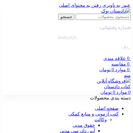
عبور به ناوبری
رفتن به محتوای اصلی
جستجو
شماره پشتیبانی:
66482026
-۰۲۱
0
علاقه مندی
0
مقایسه
0
موارد
0
تومان
منو
0
موارد
0
تومان
دسته بندی محصولات
صفحه اصلی
کتب آزمونی و منابع کمکی
وکالت
حقوق مدنی
آیین دادرسی مدنی