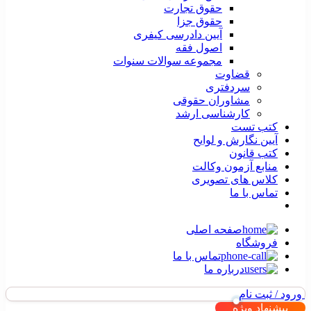
حقوق تجارت
حقوق جزا
آیین دادرسی کیفری
اصول فقه
مجموعه سوالات سنوات
قضاوت
سردفتری
مشاوران حقوقی
کارشناسی ارشد
کتب تست
آیین نگارش و لوایح
کتب قانون
منابع آزمون وکالت
کلاس های تصویری
تماس با ما
صفحه اصلی
فروشگاه
تماس با ما
درباره ما
ورود / ثبت نام
پیشنهاد ویژه