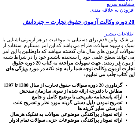
مشاهده سریع
افزودن به علاقه مندی
20 دوره وکالت آزمون حقوق تجارت – چتردانش
اطلاعات بیشتر
بی شک اولین قدم برای دستیابی به موفقیت در هر آزمونی آشنایی با
سبک و شیوه سوالات طراح می باشد که این امر مستلزم استفاده از
سوالات آزمون های سال های گذشته میباشد که داوطلبین با این امر
می توانند سطح علمی خود را سنجیده باشندو خود را در شراط شبیه
آزمون قراردهند.
جهت سهولت مراجعه به کتاب 20 دوره حقوق
تجارت آزمون وکالت
توجه شما را به چند نکته در مورد ویژگی های
این کتاب جلب می نماییم
:
گرداوری 20 دوره سوالات حقوق تجارت از سال 1380 تا 1397
مطابق با دفترچه ارائه شده از سوی سازمان سنجش
ارائه پاسخنامه تشریحی با توضیح کامل و جامع
تشریح نمودن دلیل دستی گزینه موزد نظر و تشریح علت
نادرستی سایر گزینه ها
ارائه نمودار پراکندگی موضوعی سوالات به تفکیک هرسال
ا
رائه نمودار پراکندگی موضوعات جزیی سوالات تمام ادوار