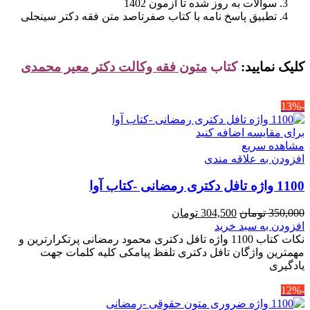
سوالات به روز شده تا آزمون 1402
تطبیق پاسخ نامه با کتاب صفرتاصد متن فقه دکتر سینجلی
کلیک نمایید:
کتاب
متون فقه وکالت دکتر معیر محمدی
-13%
برای مقایسه اضافه کنید
مشاهده سریع
افزودن به علاقه مندی
1100 واژه تافل دکتری رمضانی -کتاب آوا
قیمت
قیمت
350,000
تومان
304,500
تومان
اصلی
فعلی
افزودن به سبد خرید
350,000 تومان
304,500 تومان
نکات کتاب 1100 واژه تافل دکتری محمود رمضانی پرتکرارترین و
بود.
است.
مهمترین واژگان تافل دکتری تلفظ پیامکی کلیه کلمات جهت
یادگیری
-12%