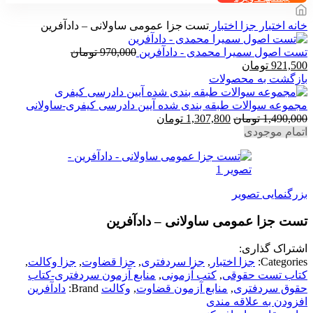
خانه
اختبار
جزا اختبار
تست جزا عمومی ساولانی – دادآفرین
تست اصول سمیرا محمدی - دادآفرین
970,000
تومان
قیمت
قیمت
921,500
تومان
اصلی
فعلی
بازگشت به محصولات
970,000 تومان
921,500 تومان
بود.
است.
مجموعه سوالات طبقه بندی شده آیین دادرسی کیفری-ساولانی
قیمت
قیمت
1,490,000
تومان
1,307,800
تومان
اصلی
فعلی
اتمام موجودی
1,490,000 تومان
1,307,800 تومان
بود.
است.
بزرگنمایی تصویر
تست جزا عمومی ساولانی – دادآفرین
اشتراک گذاری:
Categories:
جزا اختبار
,
جزا سردفتری
,
جزا قضاوت
,
جزا وکالت
,
کتاب تست حقوقی
,
کتب آزمونی
,
منابع آزمون سردفتری-کتاب
حقوق سردفتری
,
منابع آزمون قضاوت
,
وکالت
Brand:
دادآفرین
افزودن به علاقه مندی