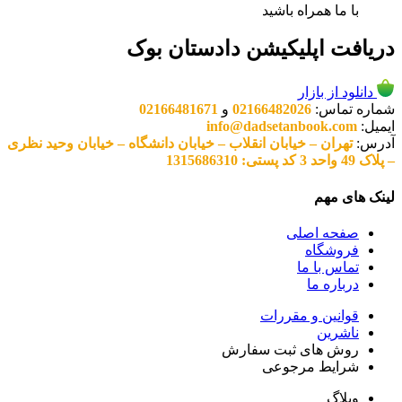
با ما همراه باشید
دریافت اپلیکیشن دادستان بوک
دانلود از بازار
شماره تماس:
02166482026
و
02166481671
ایمیل:
info@dadsetanbook.com
آدرس:
تهران – خیابان انقلاب – خیابان دانشگاه – خیابان وحید نظری
– پلاک 49 واحد 3 کد پستی: 1315686310
لینک های مهم
صفحه اصلی
فروشگاه
تماس با ما
درباره ما
قوانین و مقررات
ناشرین
روش های ثبت سفارش
شرایط مرجوعی
وبلاگ