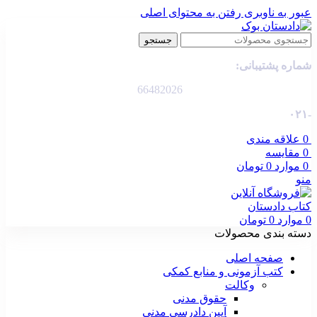
عبور به ناوبری
رفتن به محتوای اصلی
جستجو
شماره پشتیبانی:
66482026
-۰۲۱
0
علاقه مندی
0
مقایسه
0
موارد
0
تومان
منو
0
موارد
0
تومان
دسته بندی محصولات
صفحه اصلی
کتب آزمونی و منابع کمکی
وکالت
حقوق مدنی
آیین دادرسی مدنی