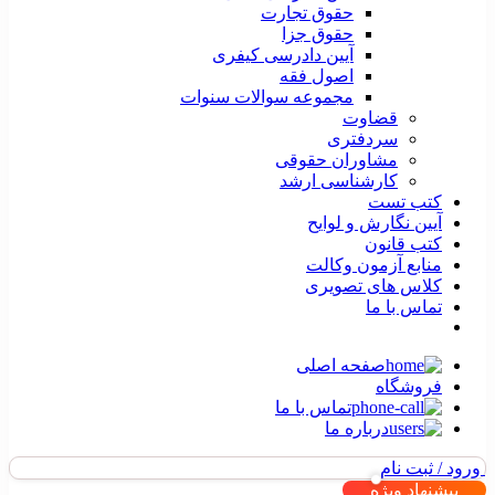
حقوق تجارت
حقوق جزا
آیین دادرسی کیفری
اصول فقه
مجموعه سوالات سنوات
قضاوت
سردفتری
مشاوران حقوقی
کارشناسی ارشد
کتب تست
آیین نگارش و لوایح
کتب قانون
منابع آزمون وکالت
کلاس های تصویری
تماس با ما
صفحه اصلی
فروشگاه
تماس با ما
درباره ما
ورود / ثبت نام
پیشنهاد ویژه