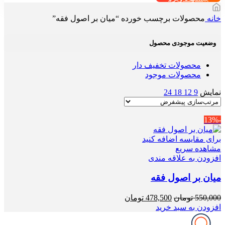
خانه
محصولات برچسب خورده “میان بر اصول فقه”
وضعیت موجودی محصول
محصولات تخفیف دار
محصولات موجود
نمایش
9
12
18
24
-13%
برای مقایسه اضافه کنید
مشاهده سریع
افزودن به علاقه مندی
میان بر اصول فقه
قیمت
قیمت
550,000
تومان
478,500
تومان
اصلی
فعلی
افزودن به سبد خرید
550,000 تومان
478,500 تومان