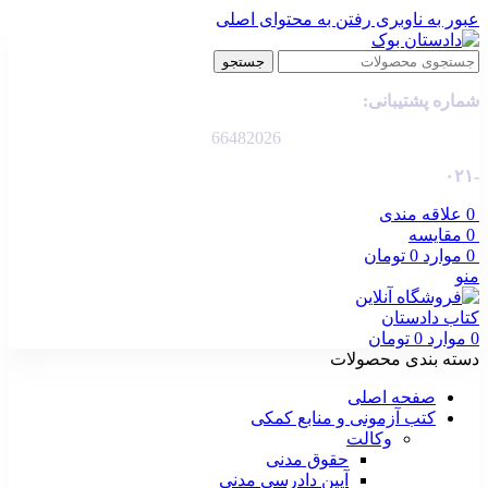
عبور به ناوبری
رفتن به محتوای اصلی
جستجو
شماره پشتیبانی:
66482026
-۰۲۱
0
علاقه مندی
0
مقایسه
0
موارد
0
تومان
منو
0
موارد
0
تومان
دسته بندی محصولات
صفحه اصلی
کتب آزمونی و منابع کمکی
وکالت
حقوق مدنی
آیین دادرسی مدنی