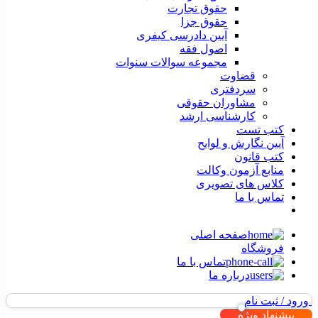
حقوق تجارت
حقوق جزا
آیین دادرسی کیفری
اصول فقه
مجموعه سوالات سنوات
قضاوت
سردفتری
مشاوران حقوقی
کارشناسی ارشد
کتب تست
آیین نگارش و لوایح
کتب قانون
منابع آزمون وکالت
کلاس های تصویری
تماس با ما
صفحه اصلی
فروشگاه
تماس با ما
درباره ما
ورود / ثبت نام
پیشنهاد ویژه