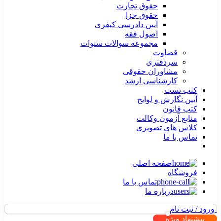
حقوق تجارت
حقوق جزا
آیین دادرسی کیفری
اصول فقه
مجموعه سوالات سنوات
قضاوت
سردفتری
مشاوران حقوقی
کارشناسی ارشد
کتب تست
آیین نگارش و لوایح
کتب قانون
منابع آزمون وکالت
کلاس های تصویری
تماس با ما
صفحه اصلی
فروشگاه
تماس با ما
درباره ما
ورود / ثبت نام
پیشنهاد ویژه