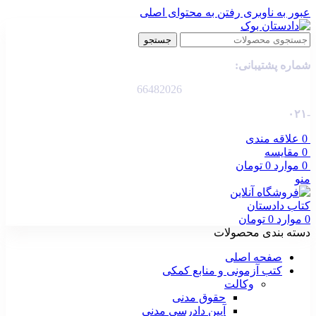
عبور به ناوبری
رفتن به محتوای اصلی
جستجو
شماره پشتیبانی:
66482026
-۰۲۱
0
علاقه مندی
0
مقایسه
0
موارد
0
تومان
منو
0
موارد
0
تومان
دسته بندی محصولات
صفحه اصلی
کتب آزمونی و منابع کمکی
وکالت
حقوق مدنی
آیین دادرسی مدنی