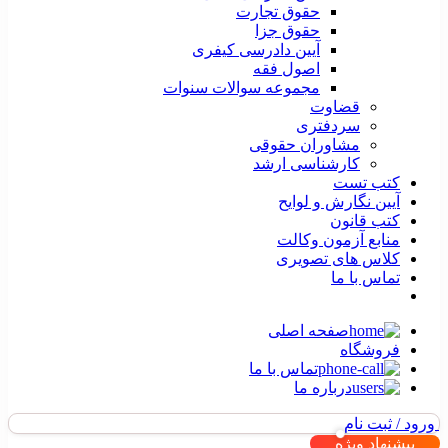
حقوق تجارت
حقوق جزا
آیین دادرسی کیفری
اصول فقه
مجموعه سوالات سنوات
قضاوت
سردفتری
مشاوران حقوقی
کارشناسی ارشد
کتب تست
آیین نگارش و لوایح
کتب قانون
منابع آزمون وکالت
کلاس های تصویری
تماس با ما
صفحه اصلی
فروشگاه
تماس با ما
درباره ما
ورود / ثبت نام
پیشنهاد ویژه