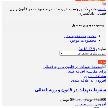
خانه
محصولات برچسب خورده “سقوط تعهدات در قانون و رویه
قضائی دادگستری”
وضعیت موجودی محصول
محصولات تخفیف دار
محصولات موجود
نمایش
9
12
18
24
-10%
برای مقایسه اضافه کنید
مشاهده سریع
افزودن به علاقه مندی
سقوط تعهدات در قانون و رویه قضائی
قیمت
قیمت
772,200
تومان
694,980
تومان
اصلی
فعلی
افزودن به سبد خرید