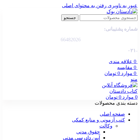
عبور به ناوبری
رفتن به محتوای اصلی
جستجو
شماره پشتیبانی:
66482026
-۰۲۱
0
علاقه مندی
0
مقایسه
0
موارد
0
تومان
منو
0
موارد
0
تومان
دسته بندی محصولات
صفحه اصلی
کتب آزمونی و منابع کمکی
وکالت
حقوق مدنی
آیین دادرسی مدنی